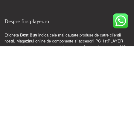
Despre firstplayer.ro
Eticheta
Best Buy
indica cele mai cautate produse de catre clientii
nostri. Magazinul online de componente si accesorii PC 1stPLAYER :
surse de alimentare, carcase gaming, tastaturi mecanice, coolere AIO,
mouse pentru gaming, mouse pad-uri, scaune și birouri de gaming, căști
de gaming.
Email:
contact@firstplayer.ro
Tel. 0734732543
FIRSTPLAYER S.R.L.
CIF: RO 48950927