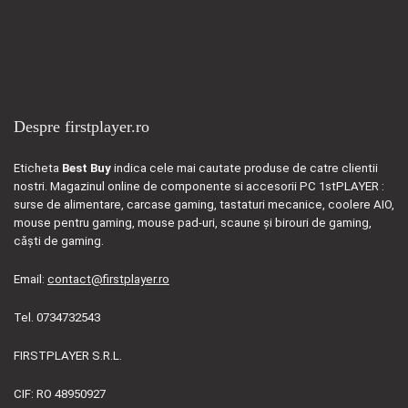
Despre firstplayer.ro
Eticheta
Best Buy
indica cele mai cautate produse de catre clientii
nostri. Magazinul online de componente si accesorii PC 1stPLAYER :
surse de alimentare, carcase gaming, tastaturi mecanice, coolere AIO,
mouse pentru gaming, mouse pad-uri, scaune și birouri de gaming,
căști de gaming.
Email:
contact@firstplayer.ro
Tel. 0734732543
FIRSTPLAYER S.R.L.
CIF: RO 48950927