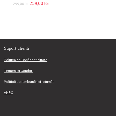
Prețul
Prețul
259,00
lei
299,00
lei
inițial
curent
a
este:
fost:
259,00 lei.
299,00 lei.
Suport clienti
Politica de Confidentialitate
Termeni si Conditii
Politică de rambursări și returnări
ANPC