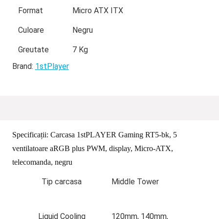
Format
Micro ATX ITX
Culoare
Negru
Greutate
7 Kg
Brand:
1stPlayer
Specificații:
Carcasa 1stPLAYER Gaming RT5-bk, 5
ventilatoare aRGB plus PWM, display, Micro-ATX,
telecomanda, negru
Tip carcasa
Middle Tower
Liquid Cooling
120mm, 140mm,