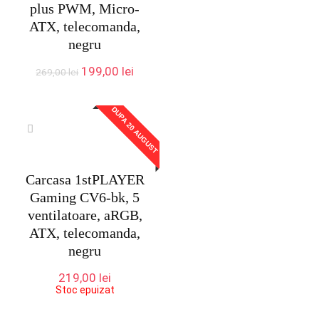
plus PWM, Micro-
ATX, telecomanda,
negru
Prețul
Prețul
199,00
lei
269,00
lei
inițial
curent
a
este:
DUPA 20 AUGUST
fost:
199,00 lei.
269,00 lei.
Carcasa 1stPLAYER
Gaming CV6-bk, 5
ventilatoare, aRGB,
ATX, telecomanda,
negru
219,00
lei
Stoc epuizat