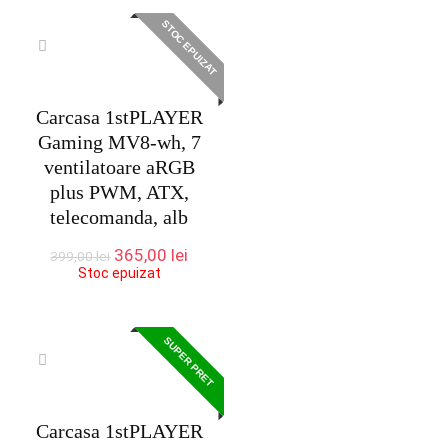
STOC EPUIZAT
Carcasa 1stPLAYER
Gaming MV8-wh, 7
ventilatoare aRGB
plus PWM, ATX,
telecomanda, alb
Prețul
Prețul
365,00
lei
399,00
lei
inițial
curent
Stoc epuizat
a
este:
fost:
365,00 lei.
399,00 lei.
SUPER PRET
Carcasa 1stPLAYER