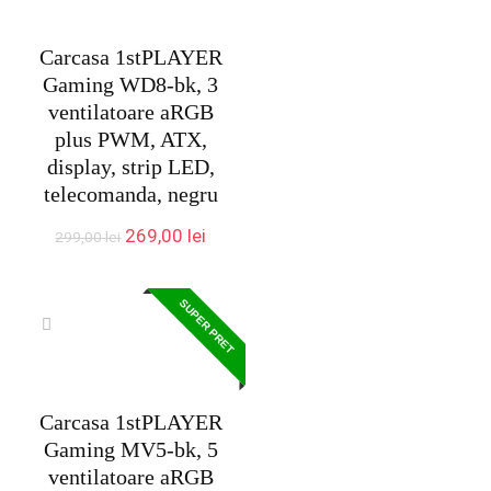
Carcasa 1stPLAYER
Gaming WD8-bk, 3
ventilatoare aRGB
plus PWM, ATX,
display, strip LED,
telecomanda, negru
Prețul
Prețul
269,00
lei
299,00
lei
inițial
curent
a
este:
fost:
269,00 lei.
SUPER PRET
299,00 lei.
Carcasa 1stPLAYER
Gaming MV5-bk, 5
ventilatoare aRGB