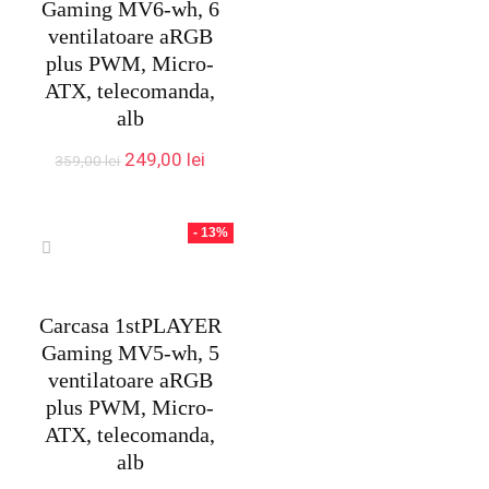
Gaming MV6-wh, 6
ventilatoare aRGB
plus PWM, Micro-
ATX, telecomanda,
alb
Prețul
Prețul
249,00
lei
359,00
lei
inițial
curent
a
este:
fost:
249,00 lei.
- 13%
359,00 lei.
Carcasa 1stPLAYER
Gaming MV5-wh, 5
ventilatoare aRGB
plus PWM, Micro-
ATX, telecomanda,
alb