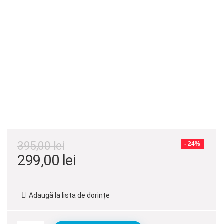
395,00
lei
- 24%
Prețul
Prețul
299,00
lei
inițial
curent
a
este:
Adaugă la lista de dorințe
fost:
299,00 lei.
395,00 lei.