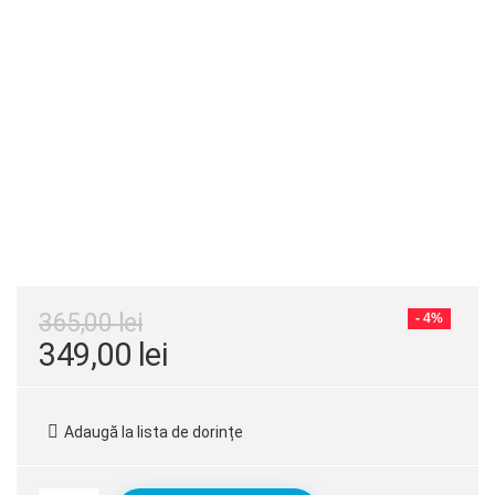
365,00
lei
- 4%
Prețul
Prețul
349,00
lei
inițial
curent
a
este:
Adaugă la lista de dorințe
fost:
349,00 lei.
365,00 lei.