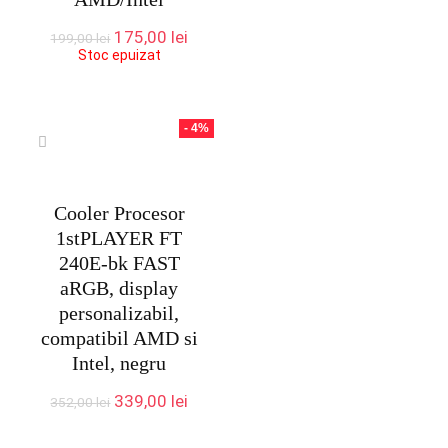
Prețul
Prețul
175,00
lei
199,00
lei
inițial
curent
Stoc epuizat
a
este:
fost:
175,00 lei.
199,00 lei.
- 4%
Cooler Procesor
1stPLAYER FT
240E-bk FAST
aRGB, display
personalizabil,
compatibil AMD si
Intel, negru
Prețul
Prețul
339,00
lei
352,00
lei
inițial
curent
a
este: