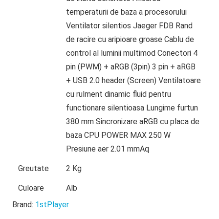
temperaturii de baza a procesorului
Ventilator silentios Jaeger FDB Rand
de racire cu aripioare groase Cablu de
control al luminii multimod Conectori 4
pin (PWM) + aRGB (3pin) 3 pin + aRGB
+ USB 2.0 header (Screen) Ventilatoare
cu rulment dinamic fluid pentru
functionare silentioasa Lungime furtun
380 mm Sincronizare aRGB cu placa de
baza CPU POWER MAX 250 W
Presiune aer 2.01 mmAq
Greutate
2 Kg
Culoare
Alb
Brand:
1stPlayer