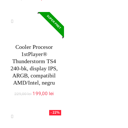
inițial
curent
a
este:
fost:
209,00 lei.
SUPER PRET
305,00 lei.
Cooler Procesor
1stPlayer®
Thunderstorm TS4
240-bk, display IPS,
ARGB, compatibil
AMD/Intel, negru
Prețul
Prețul
199,00
lei
229,00
lei
inițial
curent
a
este:
fost:
199,00 lei.
- 22%
229,00 lei.