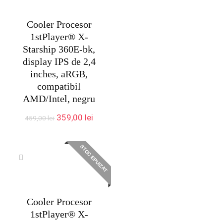
Cooler Procesor
1stPlayer® X-
Starship 360E-bk,
display IPS de 2,4
inches, aRGB,
compatibil
AMD/Intel, negru
Prețul
Prețul
359,00
lei
459,00
lei
inițial
curent
a
este:
fost:
359,00 lei.
STOC EPUIZAT
459,00 lei.
Cooler Procesor
1stPlayer® X-