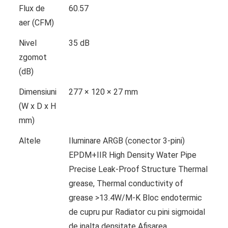
Flux de
60.57
aer (CFM)
Nivel
35 dB
zgomot
(dB)
Dimensiuni
277 × 120 × 27 mm
(W x D x H
mm)
Altele
Iluminare ARGB (conector 3-pini)
EPDM+IIR High Density Water Pipe
Precise Leak-Proof Structure Thermal
grease, Thermal conductivity of
grease >13.4W/M-K Bloc endotermic
de cupru pur Radiator cu pini sigmoidal
de inalta densitate Afisarea