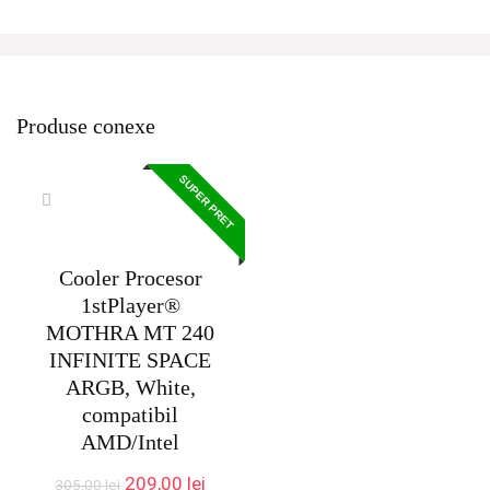
Produse conexe
SUPER PRET
Cooler Procesor
1stPlayer®
MOTHRA MT 240
INFINITE SPACE
ARGB, White,
compatibil
AMD/Intel
Prețul
Prețul
209,00
lei
305,00
lei