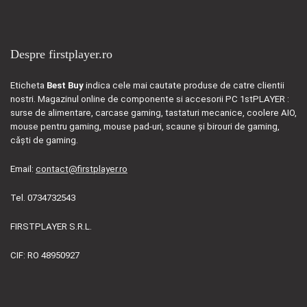
Despre firstplayer.ro
Eticheta
Best Buy
indica cele mai cautate produse de catre clientii
nostri. Magazinul online de componente si accesorii PC 1stPLAYER :
surse de alimentare, carcase gaming, tastaturi mecanice, coolere AIO,
mouse pentru gaming, mouse pad-uri, scaune și birouri de gaming,
căști de gaming.
Email:
contact@firstplayer.ro
Tel. 0734732543
FIRSTPLAYER S.R.L.
CIF: RO 48950927