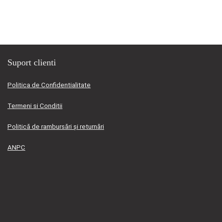
fost:
339,00 lei.
352,00 lei.
Suport clienti
Politica de Confidentialitate
Termeni si Conditii
Politică de rambursări și returnări
ANPC