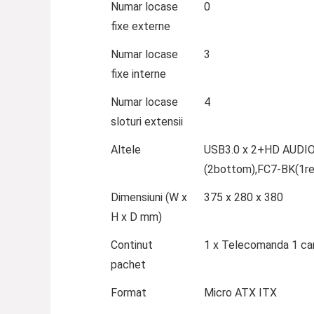
Numar locase
0
fixe externe
Numar locase
3
fixe interne
Numar locase
4
sloturi extensii
Altele
USB3.0 x 2+HD AUDIO
(2bottom),FC7-BK(1re
Dimensiuni (W x
375 x 280 x 380
H x D mm)
Continut
1 x Telecomanda 1 car
pachet
Format
Micro ATX ITX