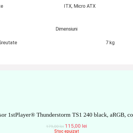
te
ITX, Micro ATX
Dimensiuni
Greutate
7 kg
or 1stPlayer® Thunderstorm TS1 240 black, aRGB, co
Prețul
Prețul
115,00
lei
179,00
lei
inițial
curent
Stoc epuizat