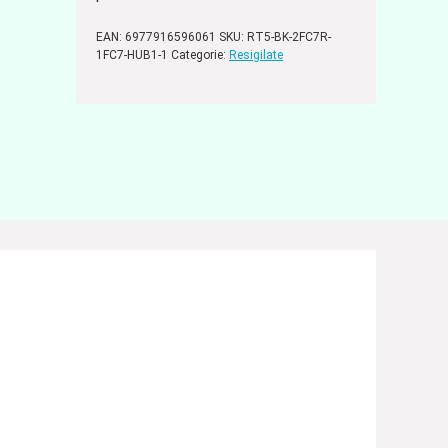
EAN:
6977916596061
SKU:
RT5-BK-2FC7R-
1FC7-HUB1-1
Categorie:
Resigilate