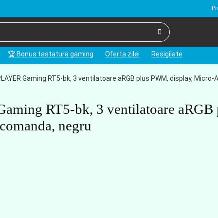
Pr
🏆 Bonus tastatura gaming
Oferta zilei
Resigilate
PLAYER Gaming RT5-bk, 3 ventilatoare aRGB plus PWM, display, Micro-
Gaming RT5-bk, 3 ventilatoare aRGB 
ecomanda, negru