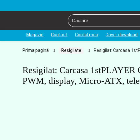
Magazin
Contact
Contul meu
Driver download
Prima pagină
Resigilate
Resigilat: Carcasa 1st
Resigilat: Carcasa 1stPLAYER 
PWM, display, Micro-ATX, tel