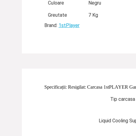
Culoare
Negru
Greutate
7 Kg
Brand:
1stPlayer
Specificații:
Resigilat: Carcasa 1stPLAYER Gam
Tip carcasa
Liquid Cooling Su