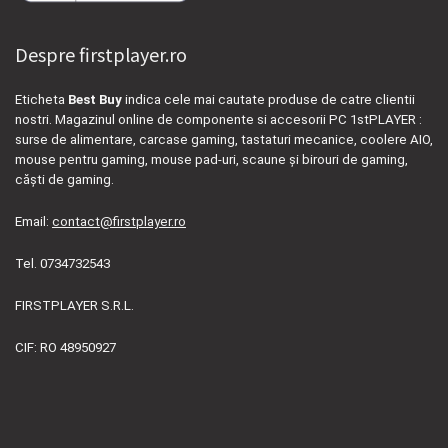
Despre firstplayer.ro
Eticheta
Best Buy
indica cele mai cautate produse de catre clientii
nostri. Magazinul online de componente si accesorii PC 1stPLAYER :
surse de alimentare, carcase gaming, tastaturi mecanice, coolere AIO,
mouse pentru gaming, mouse pad-uri, scaune și birouri de gaming,
căști de gaming.
Email:
contact@firstplayer.ro
Tel. 0734732543
FIRSTPLAYER S.R.L.
CIF: RO 48950927