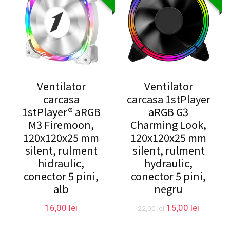
Ventilator
Ventilator
carcasa
carcasa 1stPlayer
1stPlayer® aRGB
aRGB G3
M3 Firemoon,
Charming Look,
120x120x25 mm
120x120x25 mm
silent, rulment
silent, rulment
hidraulic,
hydraulic,
conector 5 pini,
conector 5 pini,
alb
negru
Prețul
Prețul
16,00
lei
15,00
lei
22,00
lei
inițial
curent
a
este: