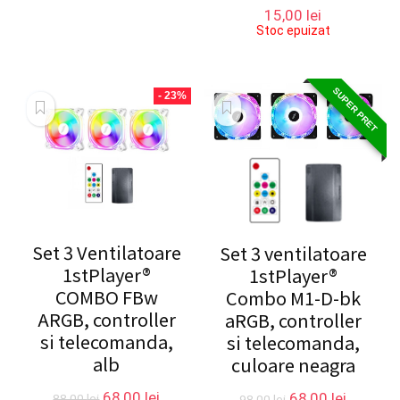
15,00
lei
Stoc epuizat
SUPER PRET
- 23%
Set 3 Ventilatoare
Set 3 ventilatoare
1stPlayer®
1stPlayer®
COMBO FBw
Combo M1-D-bk
ARGB, controller
aRGB, controller
si telecomanda,
si telecomanda,
alb
culoare neagra
Prețul
Prețul
Prețul
Prețul
68,00
lei
68,00
lei
88,00
lei
98,00
lei