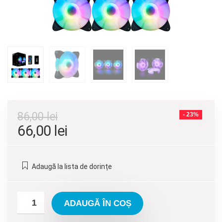
86,00
lei
- 23%
Prețul
Prețul
66,00
lei
inițial
curent
a
este:
Adaugă la lista de dorințe
fost:
66,00 lei.
86,00 lei.
ADAUGĂ ÎN COȘ