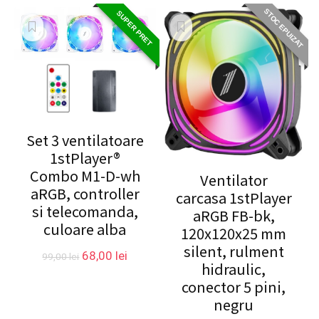
fost:
15,00 le
STOC EPUIZAT
SUPER PRET
22,00 lei.
Set 3 ventilatoare
1stPlayer®
Combo M1-D-wh
Ventilator
aRGB, controller
carcasa 1stPlayer
si telecomanda,
aRGB FB-bk,
culoare alba
120x120x25 mm
silent, rulment
Prețul
Prețul
68,00
lei
99,00
lei
hidraulic,
inițial
curent
conector 5 pini,
a
este:
fost:
68,00 lei.
negru
99,00 lei.