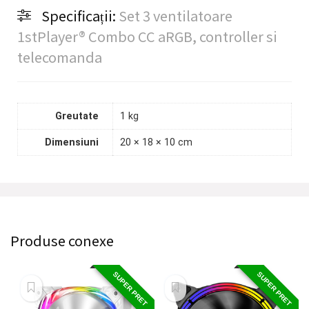
Specificații:
Set 3 ventilatoare
1stPlayer® Combo CC aRGB, controller si
telecomanda
Greutate
1 kg
Dimensiuni
20 × 18 × 10 cm
Produse conexe
SUPER PRET
SUPER PRET