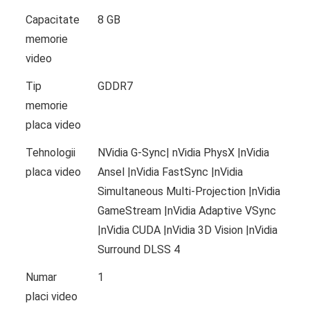
Capacitate
8 GB
memorie
video
Tip
GDDR7
memorie
placa video
Tehnologii
NVidia G-Sync| nVidia PhysX |nVidia
placa video
Ansel |nVidia FastSync |nVidia
Simultaneous Multi-Projection |nVidia
GameStream |nVidia Adaptive VSync
|nVidia CUDA |nVidia 3D Vision |nVidia
Surround DLSS 4
Numar
1
placi video