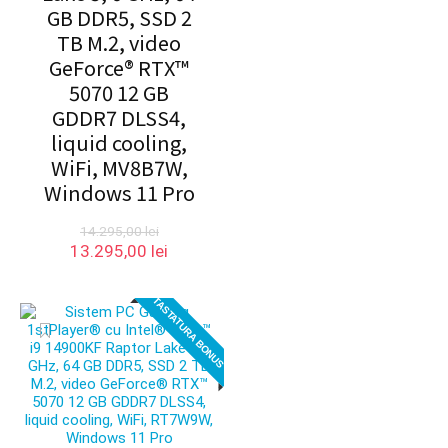
GB DDR5, SSD 2
TB M.2, video
GeForce® RTX™
5070 12 GB
GDDR7 DLSS4,
liquid cooling,
WiFi, MV8B7W,
Windows 11 Pro
14.295,00
lei
Prețul
Prețul
13.295,00
lei
inițial
curent
a
este:
TASTATURA BONUS
fost:
13.295,00 lei.
14.295,00 lei.