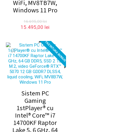
WiFi, MV8TB7W,
Windows 11 Pro
16.695,00
lei
Prețul
Prețul
15.495,00
lei
inițial
curent
a
este:
TASTATURA BONUS
fost:
15.495,00 lei.
16.695,00 lei.
Sistem PC
Gaming
1stPlayer® cu
Intel® Core™ i7
14700KF Raptor
Lake 5, 6 GHz, 64