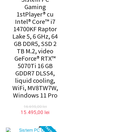
Gaming
1stPlayer® cu
Intel® Core™ i7
14700KF Raptor
Lake 5, 6 GHz, 64
GB DDR5, SSD 2
TB M.2, video
GeForce® RTX™
5070Ti 16 GB
GDDR7 DLSS4,
liquid cooling,
WiFi, MV8TW7W,
Windows 11 Pro
16.695,00
lei
Prețul
Prețul
15.495,00
lei
inițial
curent
a
este:
fost:
15.495,00 lei.