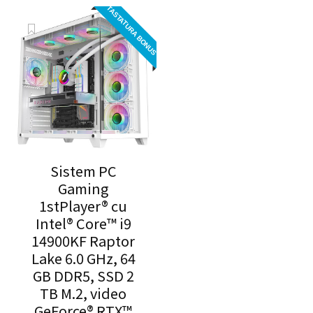
a
este:
TASTATURA BONUS
fost:
13.995,00 lei.
15.595,00 lei.
Sistem PC
Gaming
1stPlayer® cu
Intel® Core™ i9
14900KF Raptor
Lake 6.0 GHz, 64
GB DDR5, SSD 2
TB M.2, video
GeForce® RTX™