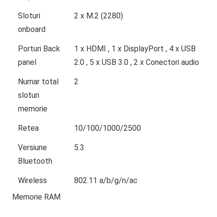
Sloturi
2 x M.2 (2280)
onboard
Porturi Back
1 x HDMI , 1 x DisplayPort , 4 x USB
panel
2.0 , 5 x USB 3.0 , 2 x Conectori audio
Numar total
2
sloturi
memorie
Retea
10/100/1000/2500
Versiune
5.3
Bluetooth
Wireless
802.11 a/b/g/n/ac
Memorie RAM