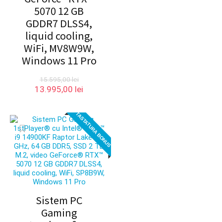
5070 12 GB
GDDR7 DLSS4,
liquid cooling,
WiFi, MV8W9W,
Windows 11 Pro
15.595,00
lei
Prețul
Prețul
13.995,00
lei
inițial
curent
a
este:
TASTATURA BONUS
fost:
13.995,00 lei.
15.595,00 lei.
Sistem PC
Gaming