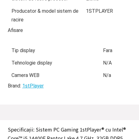
Producator & model sistem de
1STPLAYER
racire
Afisare
Tip display
Fara
Tehnologie display
N/A
Camera WEB
N/a
Brand:
1stPlayer
Specificații:
Sistem PC Gaming 1stPlayer® cu Intel®
Core™ i5 14400F Raptor Lake 4.7 GHz, 32GB DDR5,