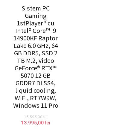
Sistem PC
Gaming
1stPlayer® cu
Intel® Core™ i9
14900KF Raptor
Lake 6.0 GHz, 64
GB DDR5, SSD 2
TB M.2, video
GeForce® RTX™
5070 12 GB
GDDR7 DLSS4,
liquid cooling,
WiFi, RT7W9W,
Windows 11 Pro
15.595,00
lei
Prețul
Prețul
13.995,00
lei
inițial
curent