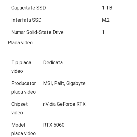
Capacitate SSD
1 TB
Interfata SSD
M.2
Numar Solid-State Drive
1
Placa video
Tip placa
Dedicata
video
Producator
MSI, Palit, Gigabyte
placa video
Chipset
nVidia GeForce RTX
video
Model
RTX 5060
placa video