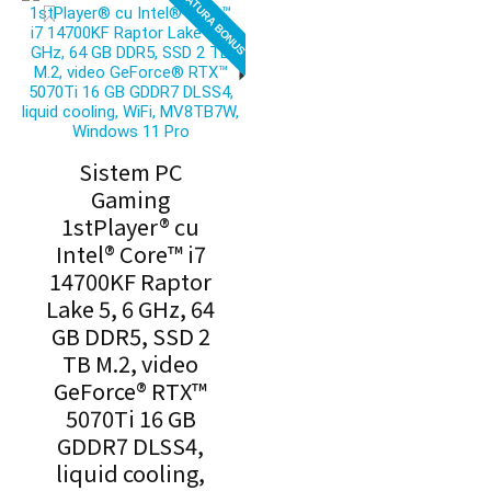
TASTATURA BONUS
16.695,00 lei.
Sistem PC
Gaming
1stPlayer® cu
Intel® Core™ i7
14700KF Raptor
Lake 5, 6 GHz, 64
GB DDR5, SSD 2
TB M.2, video
GeForce® RTX™
5070Ti 16 GB
GDDR7 DLSS4,
liquid cooling,