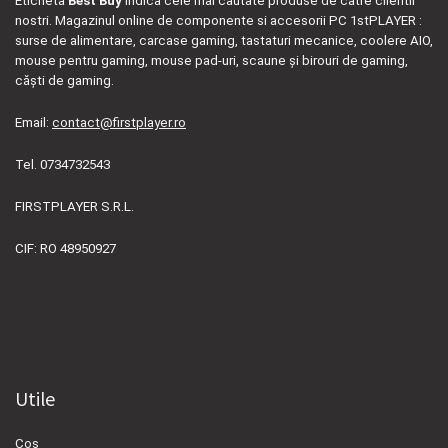
Eticheta
Best Buy
indica cele mai cautate produse de catre clientii
nostri. Magazinul online de componente si accesorii PC 1stPLAYER :
surse de alimentare, carcase gaming, tastaturi mecanice, coolere AIO,
mouse pentru gaming, mouse pad-uri, scaune și birouri de gaming,
căști de gaming.
Email:
contact@firstplayer.ro
Tel. 0734732543
FIRSTPLAYER S.R.L.
CIF: RO 48950927
Utile
Cos