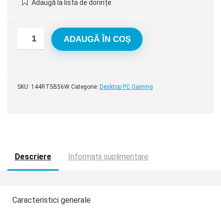
Adaugă la lista de dorințe
fost:
7.295,00 lei.
7.995,00 lei.
ADAUGĂ ÎN COȘ
SKU:
144RT5B56W
Categorie:
Desktop PC Gaming
Descriere
Informații suplimentare
Caracteristici generale