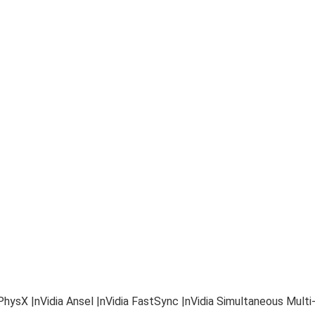
PhysX |nVidia Ansel |nVidia FastSync |nVidia Simultaneous Multi