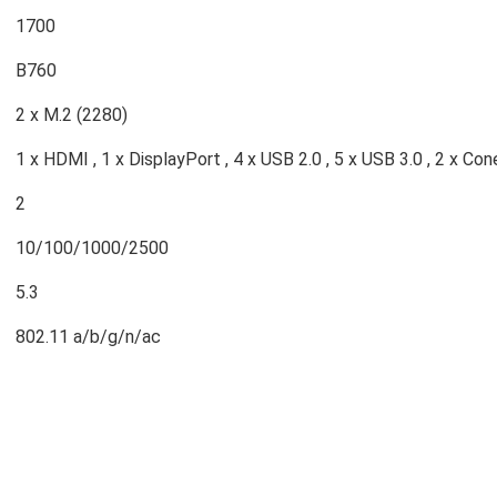
1700
B760
2 x M.2 (2280)
1 x HDMI , 1 x DisplayPort , 4 x USB 2.0 , 5 x USB 3.0 , 2 x Con
2
10/100/1000/2500
5.3
802.11 a/b/g/n/ac