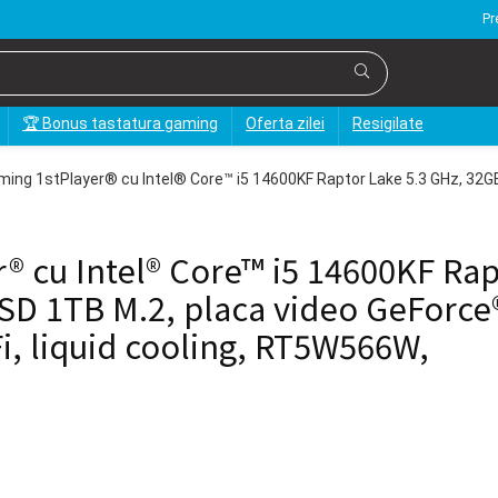
Pr
🏆 Bonus tastatura gaming
Oferta zilei
Resigilate
ing 1stPlayer® cu Intel® Core™ i5 14600KF Raptor Lake 5.3 GHz, 32
® cu Intel® Core™ i5 14600KF Rap
SD 1TB M.2, placa video GeForce
, liquid cooling, RT5W566W,