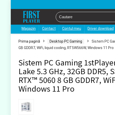
Magazin
Contact
Contul meu
Driver download
Prima pagină
Desktop PC Gaming
Sistem PC Gam
GB GDDR7, WiFi, liquid cooling, RT5W566W, Windows 11 Pro
Sistem PC Gaming 1stPlayer
Lake 5.3 GHz, 32GB DDR5, S
RTX™ 5060 8 GB GDDR7, WiFi
Windows 11 Pro