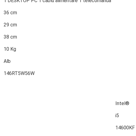
1 DESKTOP PC 1 cablu alimentare 1 telecomanda
36 cm
29 cm
38 cm
10 Kg
Alb
146RT5W56W
Intel®
i5
14600KF