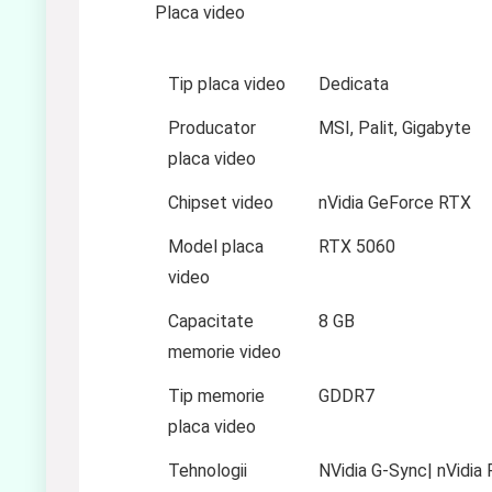
Placa video
Tip placa video
Dedicata
Producator
MSI, Palit, Gigabyte
placa video
Chipset video
nVidia GeForce RTX
Model placa
RTX 5060
video
Capacitate
8 GB
memorie video
Tip memorie
GDDR7
placa video
Tehnologii
NVidia G-Sync| nVidia 