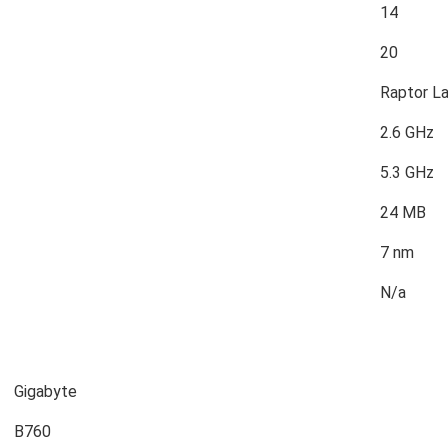
14
20
Raptor L
2.6 GHz
5.3 GHz
24 MB
7 nm
N/a
Gigabyte
B760