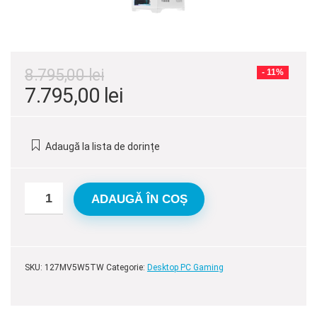
8.795,00
lei
- 11%
Prețul
Prețul
7.795,00
lei
inițial
curent
a
este:
Adaugă la lista de dorințe
fost:
7.795,00 lei.
8.795,00 lei.
ADAUGĂ ÎN COȘ
SKU:
127MV5W5TW
Categorie:
Desktop PC Gaming