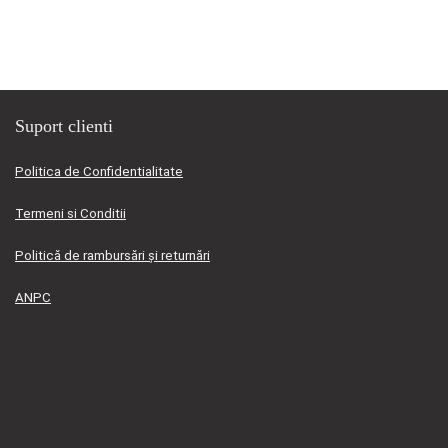
fost:
15.495,00 lei.
16.695,00 lei.
Suport clienti
Politica de Confidentialitate
Termeni si Conditii
Politică de rambursări și returnări
ANPC