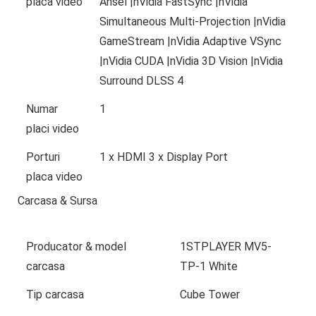
placa video
Ansel |nVidia FastSync |nVidia
Simultaneous Multi-Projection |nVidia
GameStream |nVidia Adaptive VSync
|nVidia CUDA |nVidia 3D Vision |nVidia
Surround DLSS 4
Numar
1
placi video
Porturi
1 x HDMI 3 x Display Port
placa video
Carcasa & Sursa
Producator & model
1STPLAYER MV5-
carcasa
TP-1 White
Tip carcasa
Cube Tower