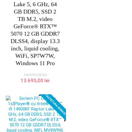
Lake 5, 6 GHz, 64
GB DDR5, SSD 2
TB M.2, video
GeForce® RTX™
5070 12 GB GDDR7
DLSS4, display 13.3
inch, liquid cooling,
WiFi, SP7W7W,
Windows 11 Pro
14.695,00
lei
Prețul
Prețul
13.695,00
lei
inițial
curent
a
este:
TASTATURA BONUS
fost:
13.695,00 lei.
14.695,00 lei.