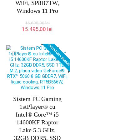
WiFi, SP8B7TW,
Windows 11 Pro
16.695,00
lei
Prețul
Prețul
15.495,00
lei
inițial
curent
a
este:
TASTATURA BONUS
fost:
15.495,00 lei.
16.695,00 lei.
Sistem PC Gaming
1stPlayer® cu
Intel® Core™ i5
14600KF Raptor
Lake 5.3 GHz,
32GB DDR5, SSD