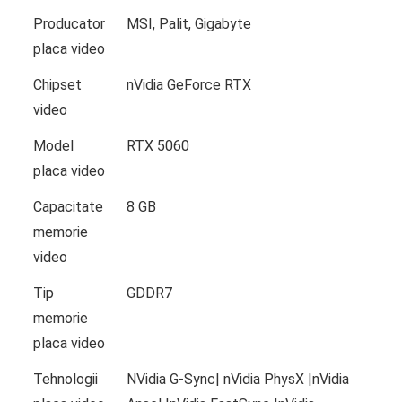
Producator
MSI, Palit, Gigabyte
placa video
Chipset
nVidia GeForce RTX
video
Model
RTX 5060
placa video
Capacitate
8 GB
memorie
video
Tip
GDDR7
memorie
placa video
Tehnologii
NVidia G-Sync| nVidia PhysX |nVidia