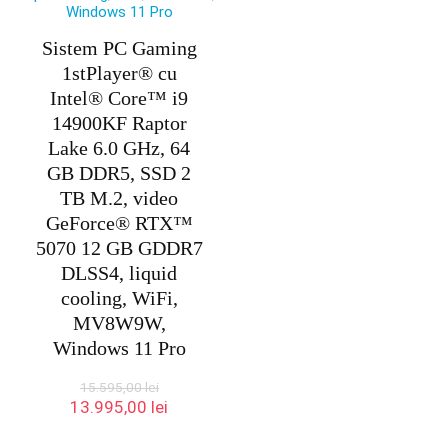
Sistem PC Gaming
1stPlayer® cu
Intel® Core™ i9
14900KF Raptor
Lake 6.0 GHz, 64
GB DDR5, SSD 2
TB M.2, video
GeForce® RTX™
5070 12 GB GDDR7
DLSS4, liquid
cooling, WiFi,
MV8W9W,
Windows 11 Pro
15.595,00
lei
Prețul
Prețul
13.995,00
lei
inițial
curent
a
este: