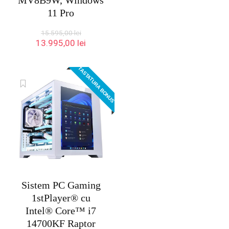
MV8B9W, Windows
11 Pro
15.595,00
lei
Prețul
Prețul
13.995,00
lei
inițial
curent
a
este:
TASTATURA BONUS
fost:
13.995,00 lei.
15.595,00 lei.
Sistem PC Gaming
1stPlayer® cu
Intel® Core™ i7
14700KF Raptor