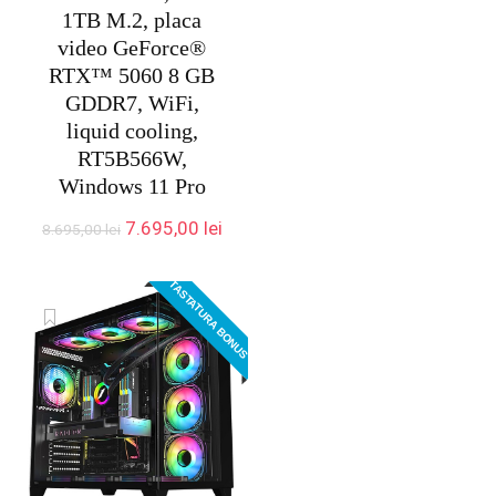
1TB M.2, placa
video GeForce®
RTX™ 5060 8 GB
GDDR7, WiFi,
liquid cooling,
RT5B566W,
Windows 11 Pro
Prețul
Prețul
7.695,00
lei
8.695,00
lei
inițial
curent
a
este:
TASTATURA BONUS
fost:
7.695,00 lei.
8.695,00 lei.