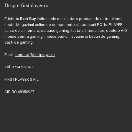
Despre firstplayer.ro
Eticheta
Best Buy
indica cele mai cautate produse de catre clientii
nostri. Magazinul online de componente si accesorii PC 1stPLAYER :
surse de alimentare, carcase gaming, tastaturi mecanice, coolere AIO,
mouse pentru gaming, mouse pad-uri, scaune și birouri de gaming,
căști de gaming.
Email:
contact@firstplayer.ro
Tel. 0734732543
FIRSTPLAYER S.R.L.
CIF: RO 48950927