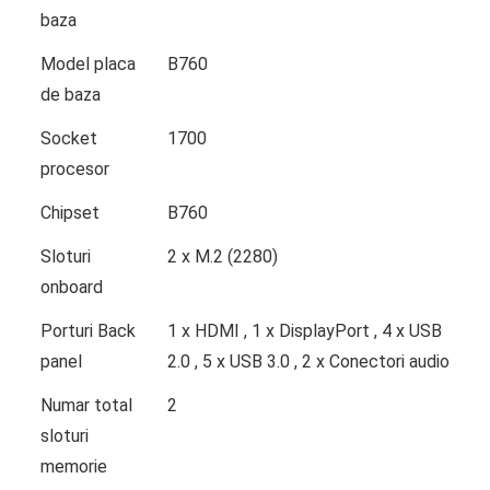
baza
Model placa
B760
de baza
Socket
1700
procesor
Chipset
B760
Sloturi
2 x M.2 (2280)
onboard
Porturi Back
1 x HDMI , 1 x DisplayPort , 4 x USB
panel
2.0 , 5 x USB 3.0 , 2 x Conectori audio
Numar total
2
sloturi
memorie