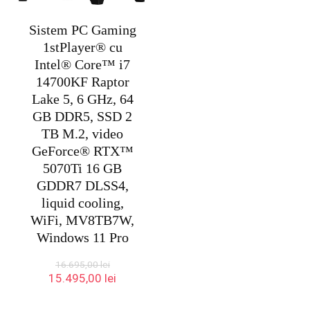
Sistem PC Gaming
1stPlayer® cu
Intel® Core™ i7
14700KF Raptor
Lake 5, 6 GHz, 64
GB DDR5, SSD 2
TB M.2, video
GeForce® RTX™
5070Ti 16 GB
GDDR7 DLSS4,
liquid cooling,
WiFi, MV8TB7W,
Windows 11 Pro
16.695,00
lei
Prețul
Prețul
15.495,00
lei
inițial
curent
a
este: