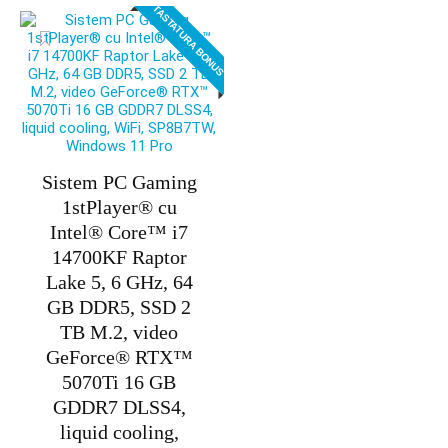
TASTATURA BONUS
fost:
13.995,00 lei.
15.595,00 lei.
Sistem PC Gaming
1stPlayer® cu
Intel® Core™ i7
14700KF Raptor
Lake 5, 6 GHz, 64
GB DDR5, SSD 2
TB M.2, video
GeForce® RTX™
5070Ti 16 GB
GDDR7 DLSS4,
liquid cooling,