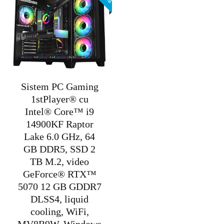
Sistem PC Gaming
1stPlayer® cu
Intel® Core™ i9
14900KF Raptor
Lake 6.0 GHz, 64
GB DDR5, SSD 2
TB M.2, video
GeForce® RTX™
5070 12 GB GDDR7
DLSS4, liquid
cooling, WiFi,