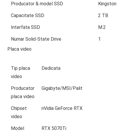
Producator & model SSD
Kingston
Capacitate SSD
2 TB
Interfata SSD
M.2
Numar Solid-State Drive
1
Placa video
Tip placa
Dedicata
video
Producator
Gigabyte/MSI/Palit
placa video
Chipset
nVidia GeForce RTX
video
Model
RTX 5070Ti