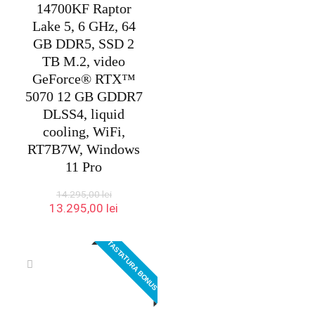
14700KF Raptor
Lake 5, 6 GHz, 64
GB DDR5, SSD 2
TB M.2, video
GeForce® RTX™
5070 12 GB GDDR7
DLSS4, liquid
cooling, WiFi,
RT7B7W, Windows
11 Pro
14.295,00
lei
Prețul
Prețul
13.295,00
lei
inițial
curent
a
este:
TASTATURA BONUS
fost:
13.295,00 lei.
14.295,00 lei.