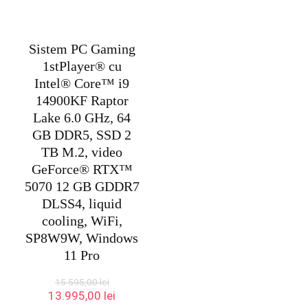
Sistem PC Gaming
1stPlayer® cu
Intel® Core™ i9
14900KF Raptor
Lake 6.0 GHz, 64
GB DDR5, SSD 2
TB M.2, video
GeForce® RTX™
5070 12 GB GDDR7
DLSS4, liquid
cooling, WiFi,
SP8W9W, Windows
11 Pro
15.595,00
lei
Prețul
Prețul
13.995,00
lei