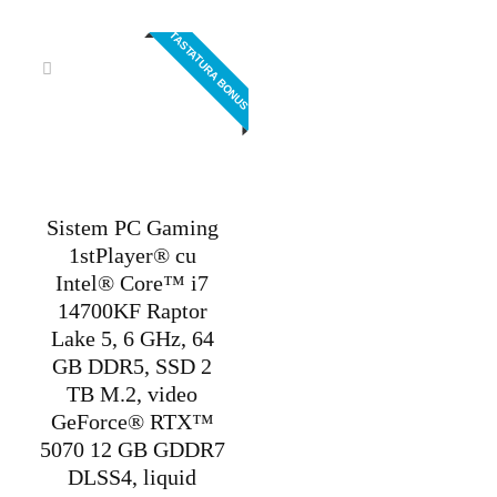
inițial
curent
a
este:
TASTATURA BONUS
fost:
13.995,00 lei.
15.595,00 lei.
Sistem PC Gaming
1stPlayer® cu
Intel® Core™ i7
14700KF Raptor
Lake 5, 6 GHz, 64
GB DDR5, SSD 2
TB M.2, video
GeForce® RTX™
5070 12 GB GDDR7
DLSS4, liquid