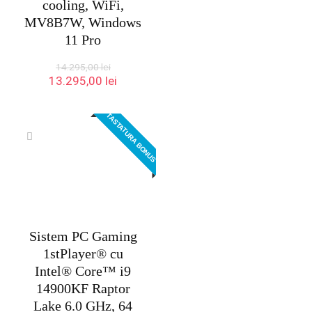
cooling, WiFi,
MV8B7W, Windows
11 Pro
14.295,00
lei
Prețul
Prețul
13.295,00
lei
inițial
curent
a
este:
TASTATURA BONUS
fost:
13.295,00 lei.
14.295,00 lei.
Sistem PC Gaming
1stPlayer® cu
Intel® Core™ i9
14900KF Raptor
Lake 6.0 GHz, 64