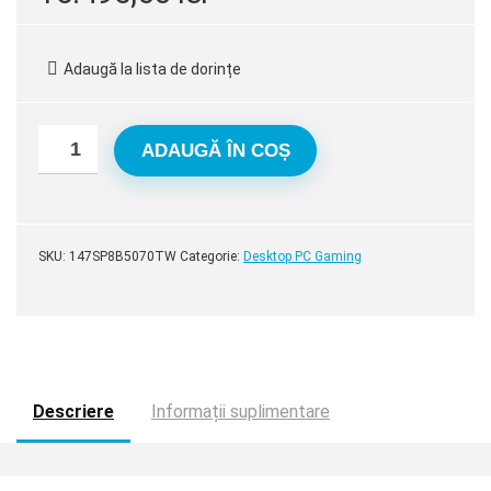
inițial
curent
a
este:
Adaugă la lista de dorințe
fost:
15.495,00 lei.
16.695,00 lei.
ADAUGĂ ÎN COȘ
SKU:
147SP8B5070TW
Categorie:
Desktop PC Gaming
Descriere
Informații suplimentare