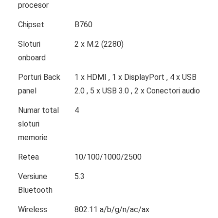
procesor
Chipset
B760
Sloturi
2 x M.2 (2280)
onboard
Porturi Back
1 x HDMI , 1 x DisplayPort , 4 x USB
panel
2.0 , 5 x USB 3.0 , 2 x Conectori audio
Numar total
4
sloturi
memorie
Retea
10/100/1000/2500
Versiune
5.3
Bluetooth
Wireless
802.11 a/b/g/n/ac/ax