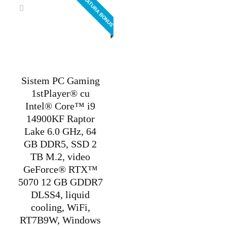
TASTATURA BONUS
17.595,00 lei.
Sistem PC Gaming
1stPlayer® cu
Intel® Core™ i9
14900KF Raptor
Lake 6.0 GHz, 64
GB DDR5, SSD 2
TB M.2, video
GeForce® RTX™
5070 12 GB GDDR7
DLSS4, liquid
cooling, WiFi,
RT7B9W, Windows