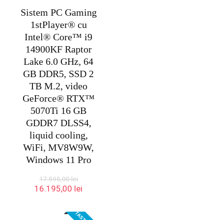
Sistem PC Gaming
1stPlayer® cu
Intel® Core™ i9
14900KF Raptor
Lake 6.0 GHz, 64
GB DDR5, SSD 2
TB M.2, video
GeForce® RTX™
5070Ti 16 GB
GDDR7 DLSS4,
liquid cooling,
WiFi, MV8W9W,
Windows 11 Pro
17.595,00
lei
Prețul
Prețul
16.195,00
lei
inițial
curent
a
este:
fost:
16.195,00 lei.