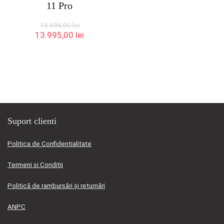
11 Pro
15.595,00
lei
Prețul
Prețul
13.995,00
lei
inițial
curent
a
este:
fost:
13.995,00 lei.
15.595,00 lei.
Suport clienti
Politica de Confidentialitate
Termeni si Conditii
Politică de rambursări și returnări
ANPC