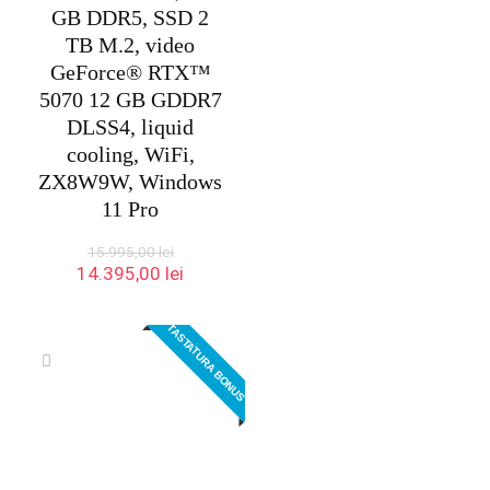
GB DDR5, SSD 2
TB M.2, video
GeForce® RTX™
5070 12 GB GDDR7
DLSS4, liquid
cooling, WiFi,
ZX8W9W, Windows
11 Pro
15.995,00
lei
Prețul
Prețul
14.395,00
lei
inițial
curent
a
este:
TASTATURA BONUS
fost:
14.395,00 lei.
15.995,00 lei.