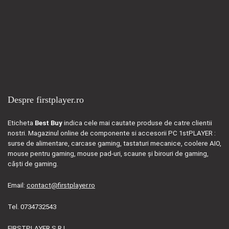
Despre firstplayer.ro
Eticheta
Best Buy
indica cele mai cautate produse de catre clientii
nostri. Magazinul online de componente si accesorii PC 1stPLAYER :
surse de alimentare, carcase gaming, tastaturi mecanice, coolere AIO,
mouse pentru gaming, mouse pad-uri, scaune și birouri de gaming,
căști de gaming.
Email:
contact@firstplayer.ro
Tel. 0734732543
FIRSTPLAYER S.R.L.