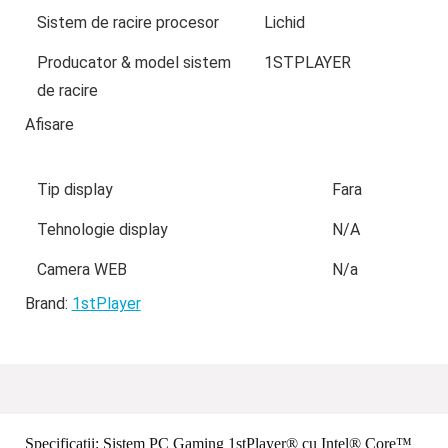
Sistem de racire procesor
Lichid
Producator & model sistem
1STPLAYER
de racire
Afisare
Tip display
Fara
Tehnologie display
N/A
Camera WEB
N/a
Brand:
1stPlayer
Specificații:
Sistem PC Gaming 1stPlayer® cu Intel® Core™