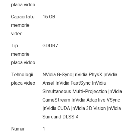
placa video
Capacitate
16 GB
memorie
video
Tip
GDDR7
memorie
placa video
Tehnologii
NVidia G-Sync| nVidia PhysX |nVidia
placa video
Ansel |nVidia FastSync |nVidia
Simultaneous Multi-Projection |nVidia
GameStream |nVidia Adaptive VSync
|nVidia CUDA |nVidia 3D Vision |nVidia
Surround DLSS 4
Numar
1