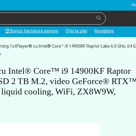
Pr
🏆 Bonus tastatura gaming
Oferta zilei
Resigilate
ing 1stPlayer® cu Intel® Core™ i9 14900KF Raptor Lake 6.0 GHz, 64 
o
cu Intel® Core™ i9 14900KF Raptor
SSD 2 TB M.2, video GeForce® RTX
iquid cooling, WiFi, ZX8W9W,