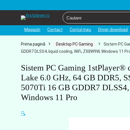
Magazin
Contact
Contul meu
Driver download
Prima pagină
Desktop PC Gaming
Sistem PC Gam
GDDR7 DLSS4, liquid cooling, WiFi, ZX8W9W, Windows 11 Pr
Sistem PC Gaming 1stPlayer® 
Lake 6.0 GHz, 64 GB DDR5, 
5070Ti 16 GB GDDR7 DLSS4, l
Windows 11 Pro
🔍