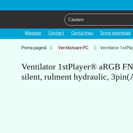
Magazin
Contact
Contul meu
Driver download
Prima pagină
Ventilatoare PC
Ventilator 1stPl
Ventilator 1stPlayer® aRGB FN
silent, rulment hydraulic, 3