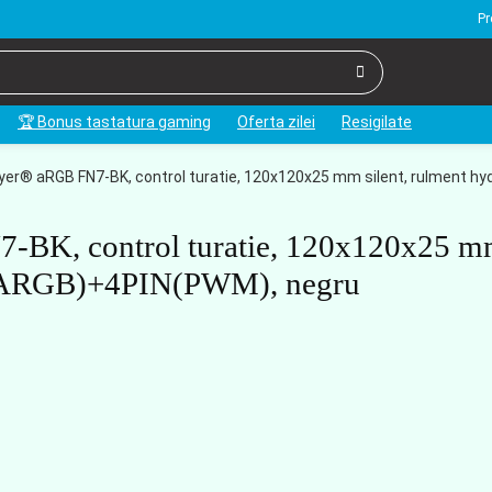
Pr
🏆 Bonus tastatura gaming
Oferta zilei
Resigilate
ayer® aRGB FN7-BK, control turatie, 120x120x25 mm silent, rulment h
7-BK, control turatie, 120x120x25 
pin(ARGB)+4PIN(PWM), negru