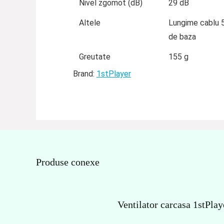
Nivel zgomot (dB)
29 dB
Altele
Lungime cablu 
de baza
Greutate
155 g
Brand:
1stPlayer
Produse conexe
Ventilator carcasa 1stPla