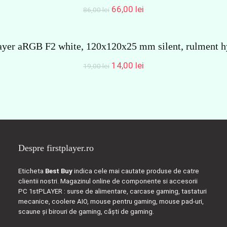
Prețul
Prețul
66,00
lei
86,00
lei
inițial
curent
a
este:
fost:
66,00 lei.
layer aRGB F2 white, 120x120x25 mm silent, rulment hy
86,00 lei.
Prețul
Prețul
14,00
lei
19,00
lei
inițial
curent
a
este:
fost:
14,00 lei.
19,00 lei.
Despre firstplayer.ro
Eticheta
Best Buy
indica cele mai cautate produse de catre
clientii nostri. Magazinul online de componente si accesorii
PC 1stPLAYER : surse de alimentare, carcase gaming, tastaturi
mecanice, coolere AIO, mouse pentru gaming, mouse pad-uri,
scaune și birouri de gaming, căști de gaming.