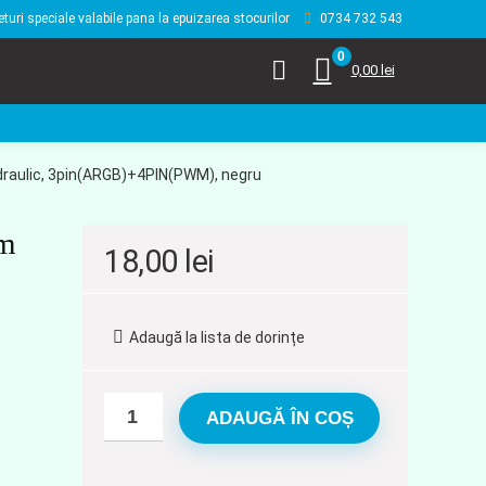
eturi speciale valabile pana la epuizarea stocurilor
0734 732 543
0
0,00
lei
ydraulic, 3pin(ARGB)+4PIN(PWM), negru
mm
18,00
lei
Adaugă la lista de dorințe
ADAUGĂ ÎN COȘ