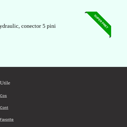
SUPER PRET
draulic, conector 5 pini
Utile
Cos
Cont
Favorite