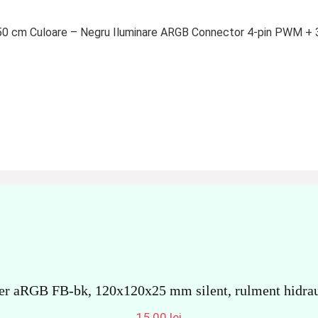
50 cm Culoare – Negru Iluminare ARGB Connector 4-pin PWM + 3-
yer aRGB FB-bk, 120x120x25 mm silent, rulment hidraul
15,00
lei