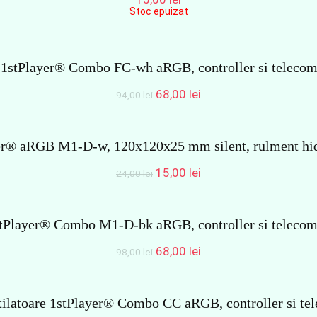
Stoc epuizat
e 1stPlayer® Combo FC-wh aRGB, controller si telecom
Prețul
Prețul
68,00
lei
94,00
lei
inițial
curent
a
este:
fost:
68,00 lei.
yer® aRGB M1-D-w, 120x120x25 mm silent, rulment hidra
94,00 lei.
Prețul
Prețul
15,00
lei
24,00
lei
inițial
curent
a
este:
fost:
15,00 lei.
1stPlayer® Combo M1-D-bk aRGB, controller si telecom
24,00 lei.
Prețul
Prețul
68,00
lei
98,00
lei
inițial
curent
a
este:
fost:
68,00 lei.
tilatoare 1stPlayer® Combo CC aRGB, controller si t
98,00 lei.