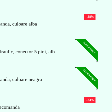
- 28%
anda, culoare alba
SUPER PRET
ulic, conector 5 pini, alb
SUPER PRET
anda, culoare neagra
- 23%
elecomanda