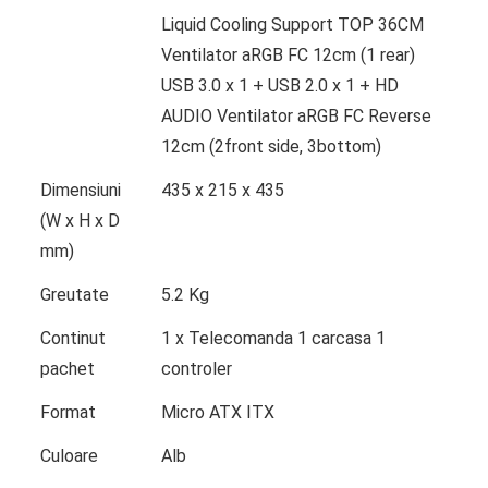
Liquid Cooling Support TOP 36CM
Ventilator aRGB FC 12cm (1 rear)
USB 3.0 x 1 + USB 2.0 x 1 + HD
AUDIO Ventilator aRGB FC Reverse
12cm (2front side, 3bottom)
Dimensiuni
435 x 215 x 435
(W x H x D
mm)
Greutate
5.2 Kg
Continut
1 x Telecomanda 1 carcasa 1
pachet
controler
Format
Micro ATX ITX
Culoare
Alb