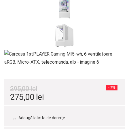
295,00
lei
- 7%
Prețul
Prețul
275,00
lei
inițial
curent
a
este:
Adaugă la lista de dorințe
fost:
275,00 lei.