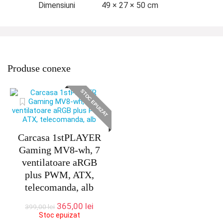
Dimensiuni
49 × 27 × 50 cm
Produse conexe
STOC EPUIZAT
Carcasa 1stPLAYER
Gaming MV8-wh, 7
ventilatoare aRGB
plus PWM, ATX,
telecomanda, alb
Prețul
Prețul
365,00
lei
399,00
lei
inițial
curent
Stoc epuizat