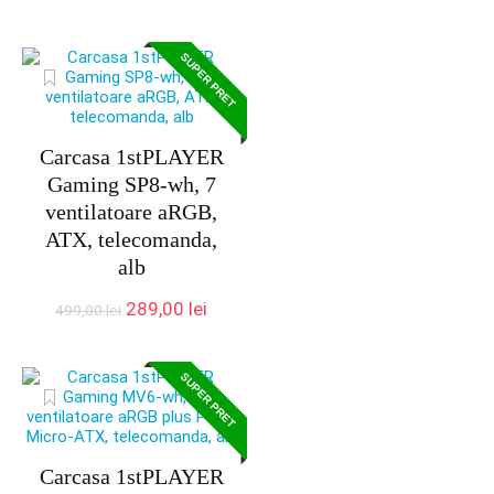
a
este:
fost:
365,00 lei.
399,00 lei.
SUPER PRET
Carcasa 1stPLAYER
Gaming SP8-wh, 7
ventilatoare aRGB,
ATX, telecomanda,
alb
Prețul
Prețul
289,00
lei
499,00
lei
inițial
curent
a
este:
fost:
289,00 lei.
SUPER PRET
499,00 lei.
Carcasa 1stPLAYER