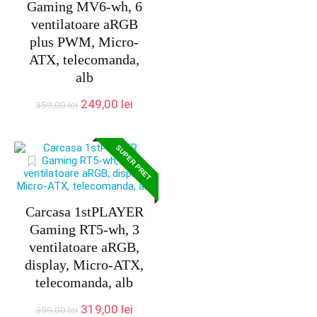
Gaming MV6-wh, 6
ventilatoare aRGB
plus PWM, Micro-
ATX, telecomanda,
alb
Prețul
Prețul
249,00
lei
359,00
lei
inițial
curent
a
este:
fost:
249,00 lei.
SUPER PRET
359,00 lei.
Carcasa 1stPLAYER
Gaming RT5-wh, 3
ventilatoare aRGB,
display, Micro-ATX,
telecomanda, alb
Prețul
Prețul
319,00
lei
399,00
lei