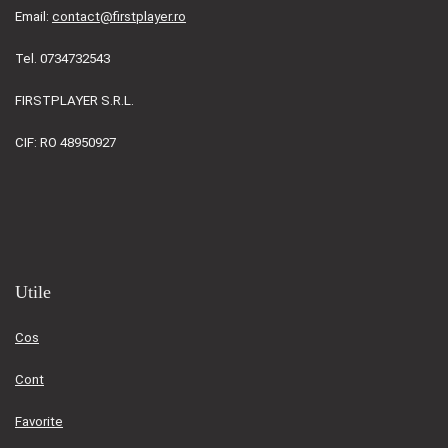
Email:
contact@firstplayer.ro
Tel. 0734732543
FIRSTPLAYER S.R.L.
CIF: RO 48950927
Utile
Cos
Cont
Favorite