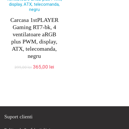
Carcasa 1stPLAYER
Gaming RT7-bk, 4
ventilatoare aRGB
plus PWM, display,
ATX, telecomanda,
negru
Prețul
Prețul
365,00
lei
399,00
lei
inițial
curent
a
este:
fost:
365,00 lei.
399,00 lei.
Suport clienti