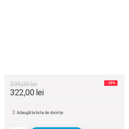
399,00
lei
- 19%
Prețul
Prețul
322,00
lei
inițial
curent
a
este:
Adaugă la lista de dorințe
fost:
322,00 lei.
399,00 lei.