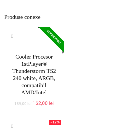
Produse conexe
SUPER PRET
Cooler Procesor
1stPlayer®
Thunderstorm TS2
240 white, ARGB,
compatibil
AMD/Intel
Prețul
Prețul
162,00
lei
189,00
lei
inițial
curent
a
este:
fost:
162,00 lei.
- 12%
189,00 lei.