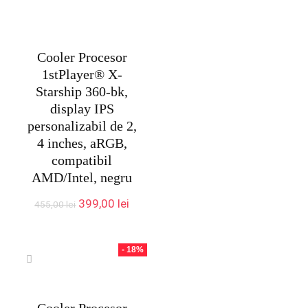
Cooler Procesor
1stPlayer® X-
Starship 360-bk,
display IPS
personalizabil de 2,
4 inches, aRGB,
compatibil
AMD/Intel, negru
Prețul
Prețul
399,00
lei
455,00
lei
inițial
curent
a
este:
fost:
399,00 lei.
- 18%
455,00 lei.