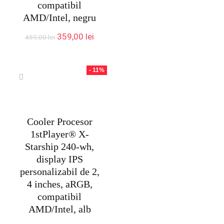
compatibil
AMD/Intel, negru
Prețul
Prețul
359,00
lei
459,00
lei
inițial
curent
a
este:
fost:
359,00 lei.
- 11%
459,00 lei.
Cooler Procesor
1stPlayer® X-
Starship 240-wh,
display IPS
personalizabil de 2,
4 inches, aRGB,
compatibil
AMD/Intel, alb