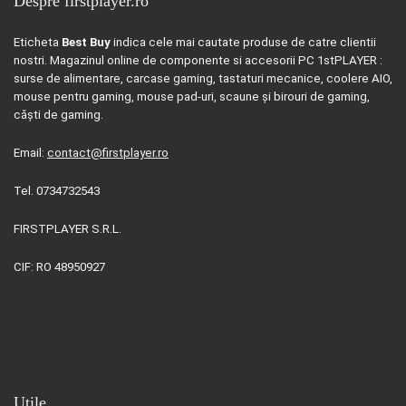
Despre firstplayer.ro
Eticheta
Best Buy
indica cele mai cautate produse de catre clientii
nostri. Magazinul online de componente si accesorii PC 1stPLAYER :
surse de alimentare, carcase gaming, tastaturi mecanice, coolere AIO,
mouse pentru gaming, mouse pad-uri, scaune și birouri de gaming,
căști de gaming.
Email:
contact@firstplayer.ro
Tel. 0734732543
FIRSTPLAYER S.R.L.
CIF: RO 48950927
Utile