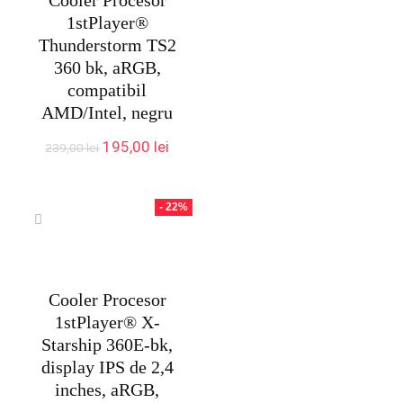
Cooler Procesor
1stPlayer®
Thunderstorm TS2
360 bk, aRGB,
compatibil
AMD/Intel, negru
Prețul
Prețul
195,00
lei
239,00
lei
inițial
curent
a
este:
fost:
195,00 lei.
- 22%
239,00 lei.
Cooler Procesor
1stPlayer® X-
Starship 360E-bk,
display IPS de 2,4
inches, aRGB,