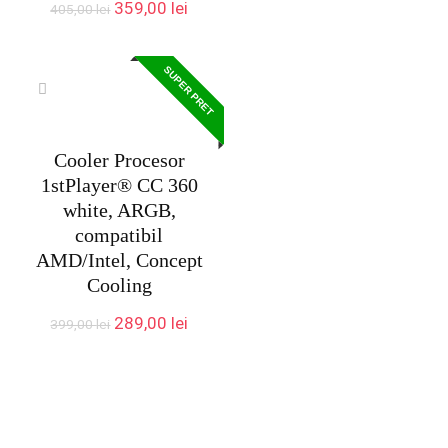
Prețul
Prețul
359,00
lei
405,00
lei
inițial
curent
a
este:
fost:
359,00 lei.
SUPER PRET
405,00 lei.
Cooler Procesor
1stPlayer® CC 360
white, ARGB,
compatibil
AMD/Intel, Concept
Cooling
Prețul
Prețul
289,00
lei
399,00
lei
inițial
curent
a
este:
fost:
289,00 lei.
399,00 lei.