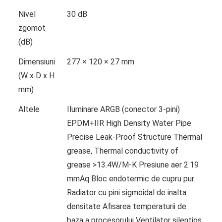
Nivel
30 dB
zgomot
(dB)
Dimensiuni
277 × 120 × 27 mm
(W x D x H
mm)
Altele
Iluminare ARGB (conector 3-pini)
EPDM+IIR High Density Water Pipe
Precise Leak-Proof Structure Thermal
grease, Thermal conductivity of
grease >13.4W/M-K Presiune aer 2.19
mmAq Bloc endotermic de cupru pur
Radiator cu pini sigmoidal de inalta
densitate Afisarea temperaturii de
baza a procesorului Ventilator silentios