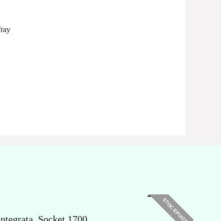
ray
STOC EPUIZAT
ntegrata, Socket 1700