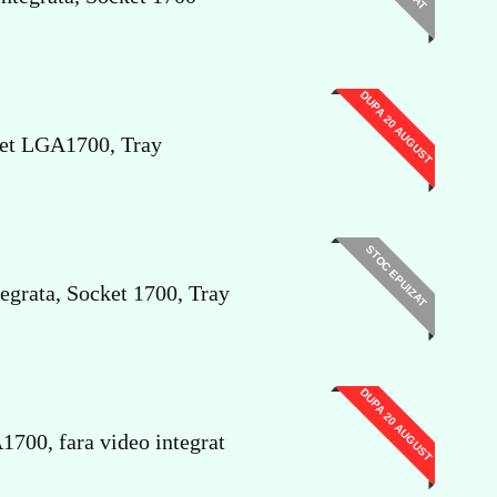
DUPA 20 AUGUST
ket LGA1700, Tray
STOC EPUIZAT
egrata, Socket 1700, Tray
DUPA 20 AUGUST
700, fara video integrat