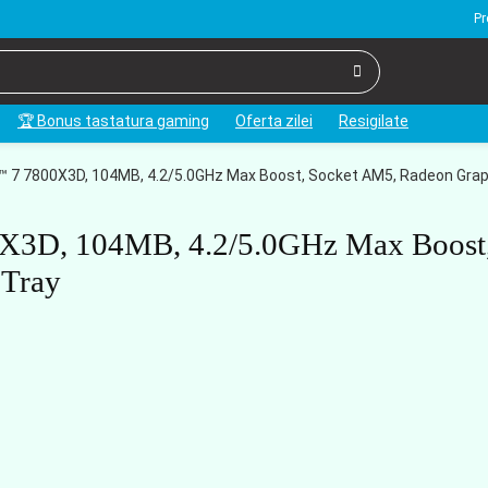
Pr
🏆 Bonus tastatura gaming
Oferta zilei
Resigilate
 7 7800X3D, 104MB, 4.2/5.0GHz Max Boost, Socket AM5, Radeon Grap
X3D, 104MB, 4.2/5.0GHz Max Boost
 Tray