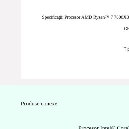
Specificații:
Procesor AMD Ryzen™ 7 7800X3D,
C
Ti
Produse conexe
Procesor Intel® Core