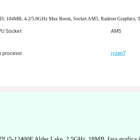
 104MB, 4.2/5.0GHz Max Boost, Socket AM5, Radeon Graphics, T
PU Socket
AM5
p procesor
ryzen7
™ i5-12400F Alder Lake, 2.5GHz, 18MB, fara grafica i