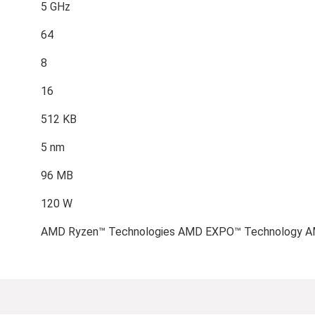
5 GHz
64
8
16
512 KB
5 nm
96 MB
120 W
AMD Ryzen™ Technologies AMD EXPO™ Technology A