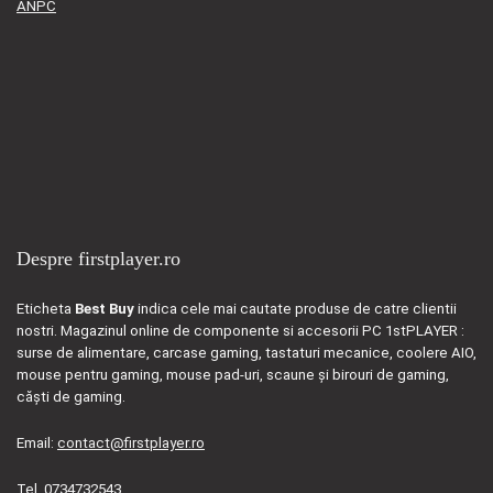
ANPC
Despre firstplayer.ro
Eticheta
Best Buy
indica cele mai cautate produse de catre clientii
nostri. Magazinul online de componente si accesorii PC 1stPLAYER :
surse de alimentare, carcase gaming, tastaturi mecanice, coolere AIO,
mouse pentru gaming, mouse pad-uri, scaune și birouri de gaming,
căști de gaming.
Email:
contact@firstplayer.ro
Tel. 0734732543