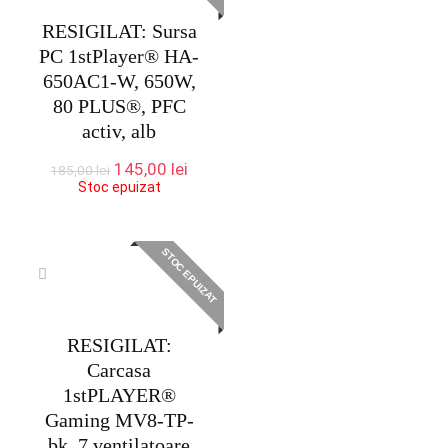
RESIGILAT: Sursa
PC 1stPlayer® HA-
650AC1-W, 650W,
80 PLUS®, PFC
activ, alb
Prețul
Prețul
145,00
lei
185,00
lei
inițial
curent
Stoc epuizat
a
este:
fost:
145,00 lei.
185,00 lei.
STOC EPUIZAT
RESIGILAT:
Carcasa
1stPLAYER®
Gaming MV8-TP-
bk, 7 ventilatoare