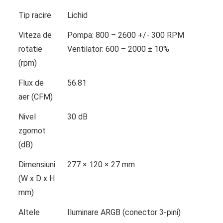
Tip racire
Lichid
Viteza de
Pompa: 800 – 2600 +/- 300 RPM
rotatie
Ventilator: 600 – 2000 ± 10%
(rpm)
Flux de
56.81
aer (CFM)
Nivel
30 dB
zgomot
(dB)
Dimensiuni
277 × 120 × 27 mm
(W x D x H
mm)
Altele
Iluminare ARGB (conector 3-pini)