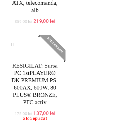
ATX, telecomanda,
alb
Prețul
Prețul
219,00
lei
359,00
lei
inițial
curent
a
este:
fost:
219,00 lei.
STOC EPUIZAT
359,00 lei.
RESIGILAT: Sursa
PC 1stPLAYER®
DK PREMIUM PS-
600AX, 600W, 80
PLUS® BRONZE,
PFC activ
Prețul
Prețul
137,00
lei
175,00
lei
inițial
curent
Stoc epuizat
a
este:
fost:
137,00 lei.