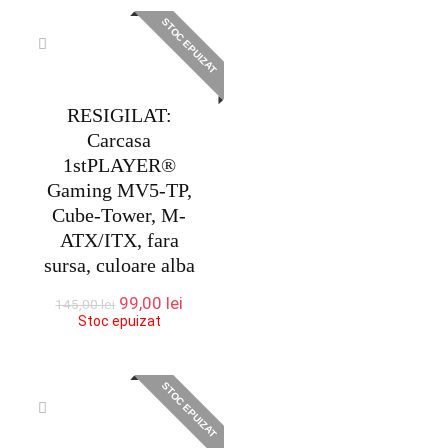
175,00 lei.
STOC EPUIZAT
RESIGILAT:
Carcasa
1stPLAYER®
Gaming MV5-TP,
Cube-Tower, M-
ATX/ITX, fara
sursa, culoare alba
Prețul
Prețul
99,00
lei
145,00
lei
inițial
curent
Stoc epuizat
a
este:
fost:
99,00 lei.
145,00 lei.
STOC EPUIZAT