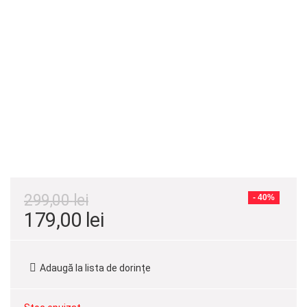
299,00
lei
- 40%
Prețul
Prețul
179,00
lei
inițial
curent
a
este:
Adaugă la lista de dorințe
fost:
179,00 lei.
299,00 lei.