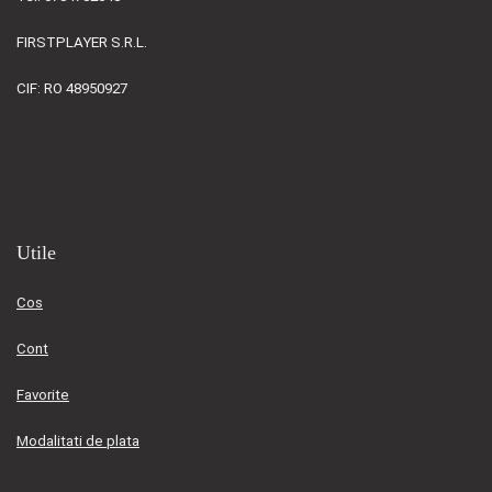
FIRSTPLAYER S.R.L.
CIF: RO 48950927
Utile
Cos
Cont
Favorite
Modalitati de plata