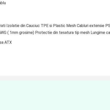
ablu
rati Izolatie din Cauciuc TPE si Plastic Mesh Cabluri extensie PSU
 AWG ( 1mm grosime) Protectie din tesatura tip mesh Lungime c
rsa ATX