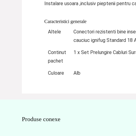
Instalare usoara ,inclusiv pieptenii pentru c
Caracteristici generale
Altele
Conectori rezistenti bine inse
cauciuc ignifug Standard 18
Continut
1 x Set Prelungire Cabluri Su
pachet
Culoare
Alb
Produse conexe