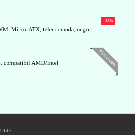
- 33%
WM, Micro-ATX, telecomanda, negru
STOC EPUIZAT
, compatibil AMD/Intel
Utile