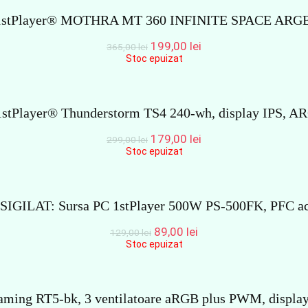
 1stPlayer® MOTHRA MT 360 INFINITE SPACE ARGB, 
Prețul
Prețul
199,00
lei
365,00
lei
inițial
curent
Stoc epuizat
a
este:
fost:
199,00 lei.
365,00 lei.
stPlayer® Thunderstorm TS4 240-wh, display IPS, AR
Prețul
Prețul
179,00
lei
299,00
lei
inițial
curent
Stoc epuizat
a
este:
fost:
179,00 lei.
299,00 lei.
SIGILAT: Sursa PC 1stPlayer 500W PS-500FK, PFC ac
Prețul
Prețul
89,00
lei
129,00
lei
inițial
curent
Stoc epuizat
a
este:
fost:
89,00 lei.
129,00 lei.
aming RT5-bk, 3 ventilatoare aRGB plus PWM, display