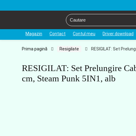
Magazin
Contact
Contul meu
Driver download
Prima pagină
Resigilate
RESIGILAT: Set Prelung
RESIGILAT: Set Prelungire Cab
cm, Steam Punk 5IN1, alb