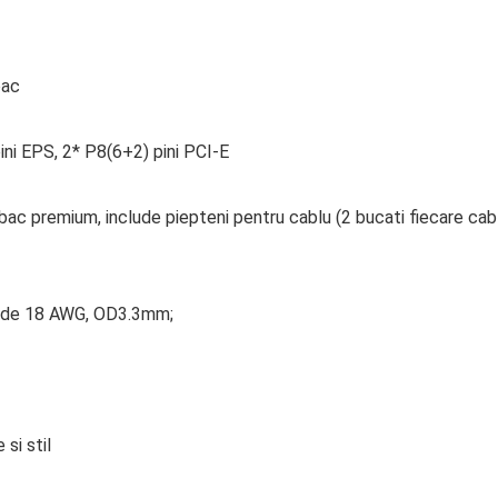
bac
ini EPS, 2* P8(6+2) pini PCI-E
c premium, include piepteni pentru cablu (2 bucati fiecare cablu
fir de 18 AWG, OD3.3mm;
si stil