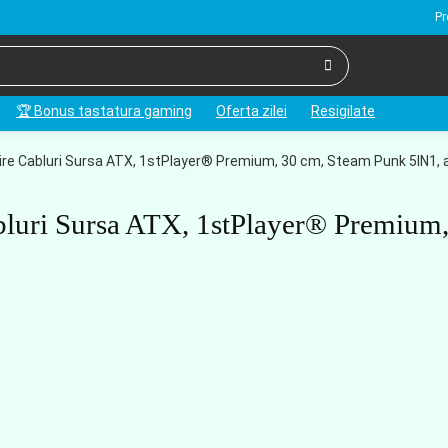
Pr
🏆 Bonus tastatura gaming
Oferta zilei
Resigilate
ire Cabluri Sursa ATX, 1stPlayer® Premium, 30 cm, Steam Punk 5IN1, 
luri Sursa ATX, 1stPlayer® Premium,