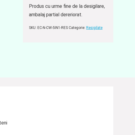
Produs cu urme fine de la desigilare,
ambalaj partial dereriorat.
SKU:
EC-N-CW-5IN1-RES
Categorie:
Resigilate
teni