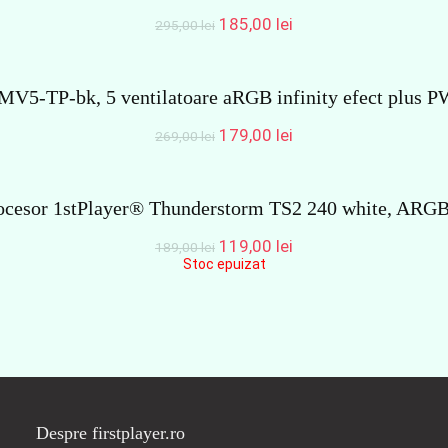
Prețul
Prețul
185,00
lei
295,00
lei
inițial
curent
a
este:
fost:
185,00 lei.
-TP-bk, 5 ventilatoare aRGB infinity efect plus P
295,00 lei.
Prețul
Prețul
179,00
lei
269,00
lei
inițial
curent
a
este:
fost:
179,00 lei.
cesor 1stPlayer® Thunderstorm TS2 240 white, ARGB
269,00 lei.
Prețul
Prețul
119,00
lei
189,00
lei
inițial
curent
Stoc epuizat
a
este:
fost:
119,00 lei.
189,00 lei.
Despre firstplayer.ro