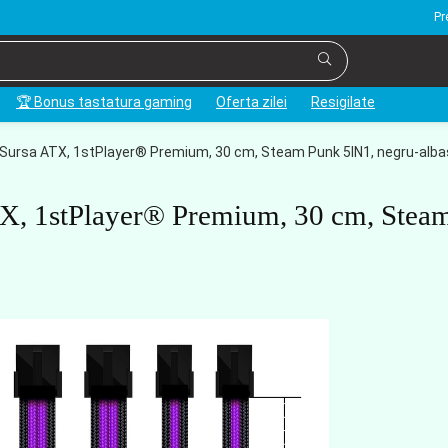
Pr
🏆 Bonus tastatura gaming
Oferta zilei
Resigilate
i Sursa ATX, 1stPlayer® Premium, 30 cm, Steam Punk 5IN1, negru-alba
ATX, 1stPlayer® Premium, 30 cm, Stea