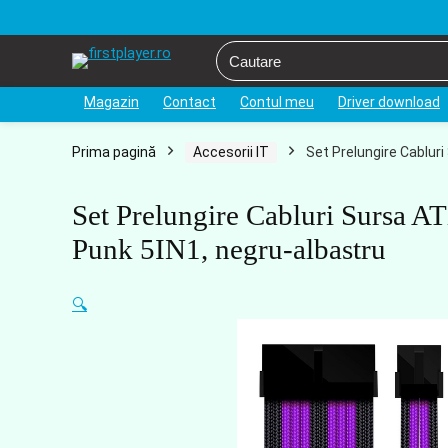
Magazin
Contact
Contul meu
Driver download
Prima pagină
Accesorii IT
Set Prelungire Cablur
Set Prelungire Cabluri Sursa 
Punk 5IN1, negru-albastru
🔍