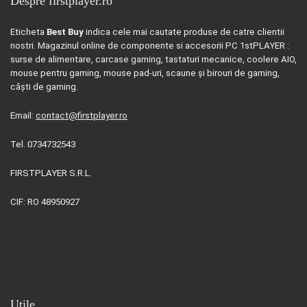
Despre firstplayer.ro
Eticheta
Best Buy
indica cele mai cautate produse de catre clientii
nostri. Magazinul online de componente si accesorii PC 1stPLAYER :
surse de alimentare, carcase gaming, tastaturi mecanice, coolere AIO,
mouse pentru gaming, mouse pad-uri, scaune și birouri de gaming,
căști de gaming.
Email:
contact@firstplayer.ro
Tel. 0734732543
FIRSTPLAYER S.R.L.
CIF: RO 48950927
Utile