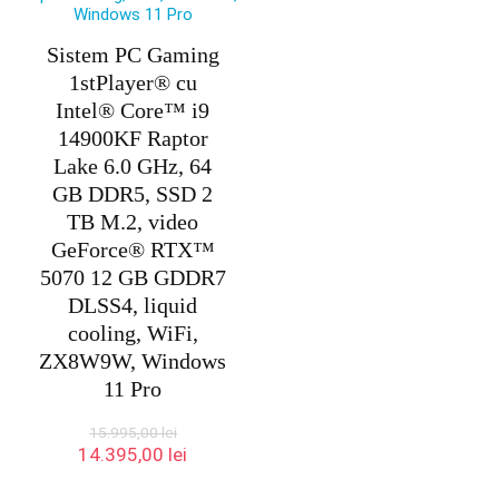
Sistem PC Gaming
1stPlayer® cu
Intel® Core™ i9
14900KF Raptor
Lake 6.0 GHz, 64
GB DDR5, SSD 2
TB M.2, video
GeForce® RTX™
5070 12 GB GDDR7
DLSS4, liquid
cooling, WiFi,
ZX8W9W, Windows
11 Pro
15.995,00
lei
Prețul
Prețul
14.395,00
lei
inițial
curent
a
este: