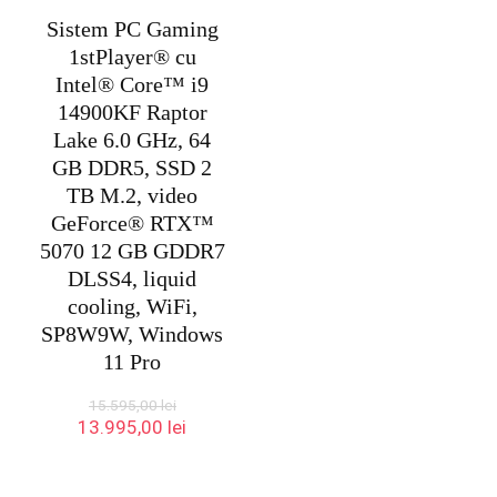
Sistem PC Gaming
1stPlayer® cu
Intel® Core™ i9
14900KF Raptor
Lake 6.0 GHz, 64
GB DDR5, SSD 2
TB M.2, video
GeForce® RTX™
5070 12 GB GDDR7
DLSS4, liquid
cooling, WiFi,
SP8W9W, Windows
11 Pro
15.595,00
lei
Prețul
Prețul
13.995,00
lei
inițial
curent
a
este:
fost:
13.995,00 lei.