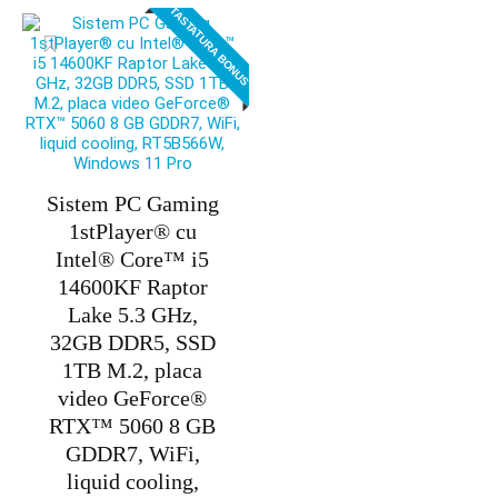
TASTATURA BONUS
fost:
14.395,00 lei.
15.995,00 lei.
Sistem PC Gaming
1stPlayer® cu
Intel® Core™ i5
14600KF Raptor
Lake 5.3 GHz,
32GB DDR5, SSD
1TB M.2, placa
video GeForce®
RTX™ 5060 8 GB
GDDR7, WiFi,
liquid cooling,