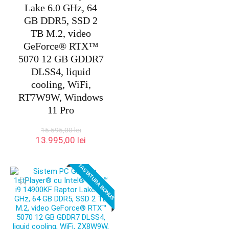
Lake 6.0 GHz, 64
GB DDR5, SSD 2
TB M.2, video
GeForce® RTX™
5070 12 GB GDDR7
DLSS4, liquid
cooling, WiFi,
RT7W9W, Windows
11 Pro
15.595,00
lei
Prețul
Prețul
13.995,00
lei
inițial
curent
a
este:
TASTATURA BONUS
fost:
13.995,00 lei.
15.595,00 lei.