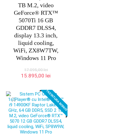
TB M.2, video
GeForce® RTX™
5070Ti 16 GB
GDDR7 DLSS4,
display 13.3 inch,
liquid cooling,
WiFi, ZX8W7TW,
Windows 11 Pro
17.095,00
lei
Prețul
Prețul
15.895,00
lei
inițial
curent
a
este:
TASTATURA BONUS
fost:
15.895,00 lei.
17.095,00 lei.