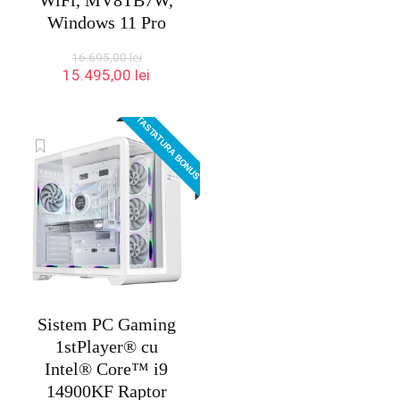
WiFi, MV8TB7W,
Windows 11 Pro
16.695,00
lei
Prețul
Prețul
15.495,00
lei
inițial
curent
a
este:
TASTATURA BONUS
fost:
15.495,00 lei.
16.695,00 lei.
Sistem PC Gaming
1stPlayer® cu
Intel® Core™ i9
14900KF Raptor