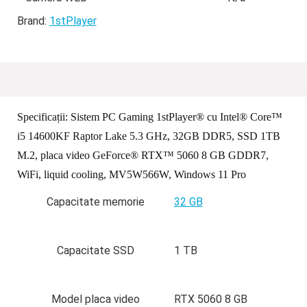
Brand:
1stPlayer
Specificații:
Sistem PC Gaming 1stPlayer® cu Intel® Core™
i5 14600KF Raptor Lake 5.3 GHz, 32GB DDR5, SSD 1TB
M.2, placa video GeForce® RTX™ 5060 8 GB GDDR7,
WiFi, liquid cooling, MV5W566W, Windows 11 Pro
Capacitate memorie
32 GB
Capacitate SSD
1 TB
Model placa video
RTX 5060 8 GB