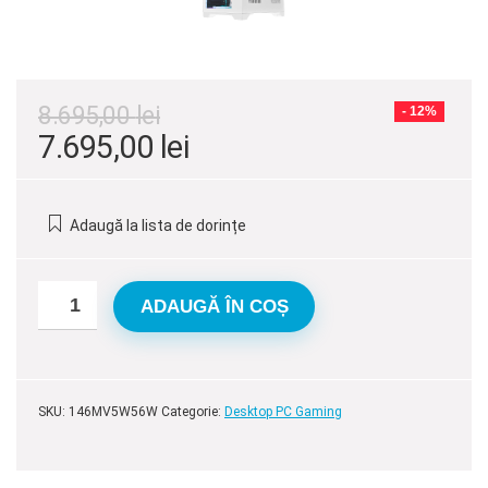
8.695,00
lei
- 12%
Prețul
Prețul
7.695,00
lei
inițial
curent
a
este:
Adaugă la lista de dorințe
fost:
7.695,00 lei.
8.695,00 lei.
ADAUGĂ ÎN COȘ
SKU:
146MV5W56W
Categorie:
Desktop PC Gaming