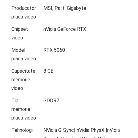
Producator
MSI, Palit, Gigabyte
placa video
Chipset
nVidia GeForce RTX
video
Model
RTX 5060
placa video
Capacitate
8 GB
memorie
video
Tip
GDDR7
memorie
placa video
Tehnologii
NVidia G-Sync| nVidia PhysX |nVidia