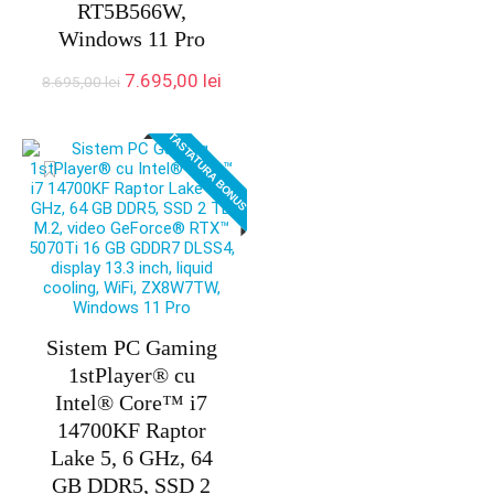
RT5B566W,
Windows 11 Pro
Prețul
Prețul
7.695,00
lei
8.695,00
lei
inițial
curent
a
este:
TASTATURA BONUS
fost:
7.695,00 lei.
8.695,00 lei.
Sistem PC Gaming
1stPlayer® cu
Intel® Core™ i7
14700KF Raptor
Lake 5, 6 GHz, 64
GB DDR5, SSD 2