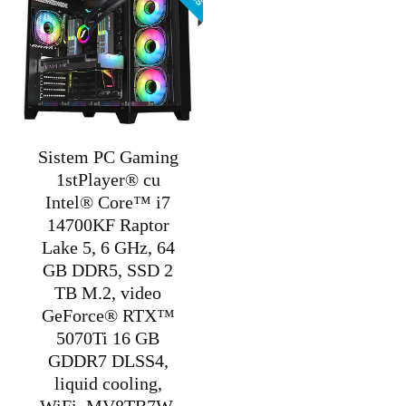
Sistem PC Gaming
1stPlayer® cu
Intel® Core™ i7
14700KF Raptor
Lake 5, 6 GHz, 64
GB DDR5, SSD 2
TB M.2, video
GeForce® RTX™
5070Ti 16 GB
GDDR7 DLSS4,
liquid cooling,