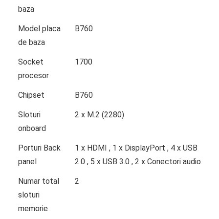
baza
Model placa
B760
de baza
Socket
1700
procesor
Chipset
B760
Sloturi
2 x M.2 (2280)
onboard
Porturi Back
1 x HDMI , 1 x DisplayPort , 4 x USB
panel
2.0 , 5 x USB 3.0 , 2 x Conectori audio
Numar total
2
sloturi
memorie