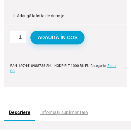
inițial
curent
a
este:
Adaugă la lista de dorințe
fost:
645,00 lei.
699,00 lei.
ADAUGĂ ÎN COȘ
EAN:
6974418988738
SKU:
NGDP-PLT-1000-BK-EU
Categorie:
Surse
PC
Descriere
Informații suplimentare