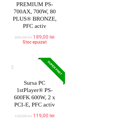
PREMIUM PS-
700AX, 700W, 80
PLUS® BRONZE,
PFC activ
Prețul
Prețul
189,00
lei
205,00
lei
inițial
curent
Stoc epuizat
a
este:
fost:
189,00 lei.
205,00 lei.
SUPER PRET
Sursa PC
1stPlayer® PS-
600FK 600W, 2 x
PCI-E, PFC activ
Prețul
Prețul
119,00
lei
139,00
lei
inițial
curent
a
este: