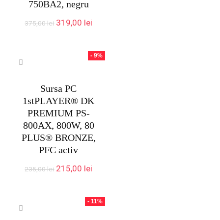
750BA2, negru
Prețul
Prețul
319,00
lei
375,00
lei
inițial
curent
a
este:
fost:
319,00 lei.
- 9%
375,00 lei.
Sursa PC
1stPLAYER® DK
PREMIUM PS-
800AX, 800W, 80
PLUS® BRONZE,
PFC activ
Prețul
Prețul
215,00
lei
235,00
lei
inițial
curent
a
este:
fost:
215,00 lei.
- 11%
235,00 lei.