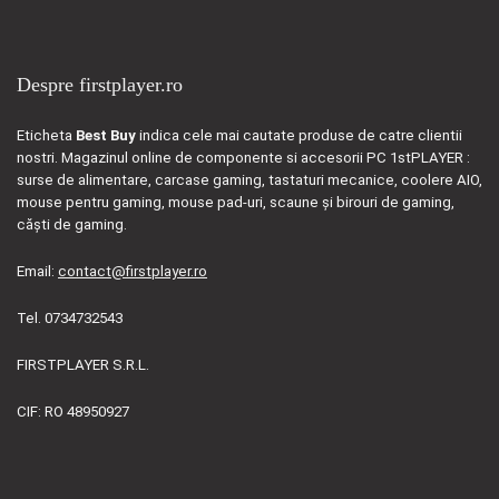
Despre firstplayer.ro
Eticheta
Best Buy
indica cele mai cautate produse de catre clientii
nostri. Magazinul online de componente si accesorii PC 1stPLAYER :
surse de alimentare, carcase gaming, tastaturi mecanice, coolere AIO,
mouse pentru gaming, mouse pad-uri, scaune și birouri de gaming,
căști de gaming.
Email:
contact@firstplayer.ro
Tel. 0734732543
FIRSTPLAYER S.R.L.
CIF: RO 48950927