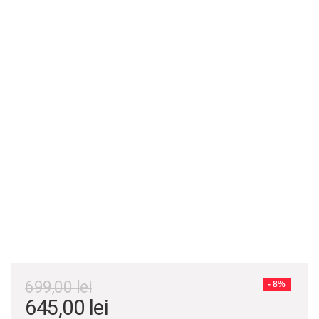
699,00
lei
- 8%
Prețul
Prețul
645,00
lei