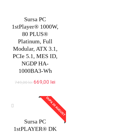
Sursa PC
1stPlayer® 1000W,
80 PLUS®
Platinum, Full
Modular, ATX 3.1,
PCIe 5.1, MES ID,
NGDP HA-
1000BA3-Wh
Prețul
Prețul
669,00
lei
749,00
lei
inițial
curent
a
este:
DUPA 20 AUGUST
fost:
669,00 lei.
749,00 lei.
Sursa PC
1stPLAYER® DK