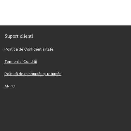
fost:
119,00 lei.
139,00 lei.
Suport clienti
Politica de Confidentialitate
Termeni si Conditii
Politică de rambursări și returnări
ANPC