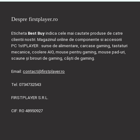
Despre firstplayer.ro
Eticheta
Best Buy
indica cele mai cautate produse de catre
clientii nostri. Magazinul online de componente si accesorii
PC 1stPLAYER : surse de alimentare, carcase gaming, tastaturi
mecanice, coolere AIO, mouse pentru gaming, mouse pad-uri,
scaune și birouri de gaming, căști de gaming.
Email:
contact@firstplayer.ro
Tel. 0734732543
FIRSTPLAYER S.R.L.
CIF: RO 48950927