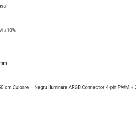
asa
PM ±10%
 mm
50 cm Culoare – Negru Iluminare ARGB Connector 4-pin PWM + 3-