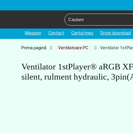
Magazin
Contact
Contul meu
Driver download
Prima pagină
Ventilatoare PC
Ventilator 1stPl
Ventilator 1stPlayer® aRGB XF
silent, rulment hydraulic, 3