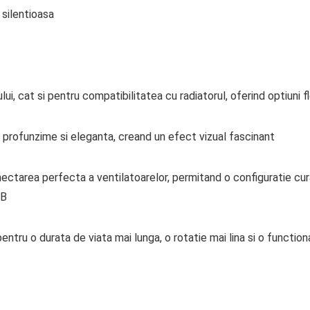
 silentioasa
i, cat si pentru compatibilitatea cu radiatorul, oferind optiuni fl
ga profunzime si eleganta, creand un efect vizual fascinant
area perfecta a ventilatoarelor, permitand o configuratie curata
GB
pentru o durata de viata mai lunga, o rotatie mai lina si o function