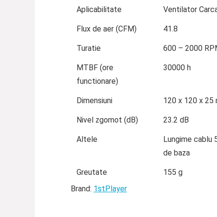
Aplicabilitate
Ventilator Carc
Flux de aer (CFM)
41.8
Turatie
600 – 2000 R
MTBF (ore
30000 h
functionare)
Dimensiuni
120 x 120 x 25
Nivel zgomot (dB)
23.2 dB
Altele
Lungime cablu 
de baza
Greutate
155 g
Brand:
1stPlayer