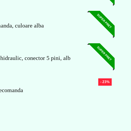
SUPER PRET
anda, culoare alba
SUPER PRET
draulic, conector 5 pini, alb
- 23%
elecomanda