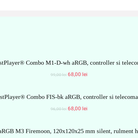
 1stPlayer® Combo M1-D-wh aRGB, controller si teleco
Prețul
Prețul
68,00
lei
99,00
lei
inițial
curent
a
este:
fost:
68,00 lei.
 1stPlayer® Combo FIS-bk aRGB, controller si telecoma
99,00 lei.
Prețul
Prețul
68,00
lei
96,00
lei
inițial
curent
a
este:
fost:
68,00 lei.
 aRGB M3 Firemoon, 120x120x25 mm silent, rulment hid
96,00 lei.