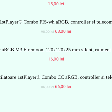
15,00
lei
e 1stPlayer® Combo FIS-wh aRGB, controller si telecom
Prețul
Prețul
68,00
lei
98,00
lei
inițial
curent
a
este:
fost:
68,00 lei.
® aRGB M3 Firemoon, 120x120x25 mm silent, rulment hi
98,00 lei.
16,00
lei
tilatoare 1stPlayer® Combo CC aRGB, controller si t
Prețul
Prețul
66,00
lei
86,00
lei
inițial
curent
a
este:
fost:
66,00 lei.
86,00 lei.