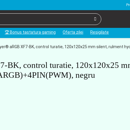
Pr
🏆 Bonus tastatura gaming
Oferta zilei
Resigilate
ayer® aRGB XF7-BK, control turatie, 120x120x25 mm silent, rulment h
7-BK, control turatie, 120x120x25 
pin(ARGB)+4PIN(PWM), negru