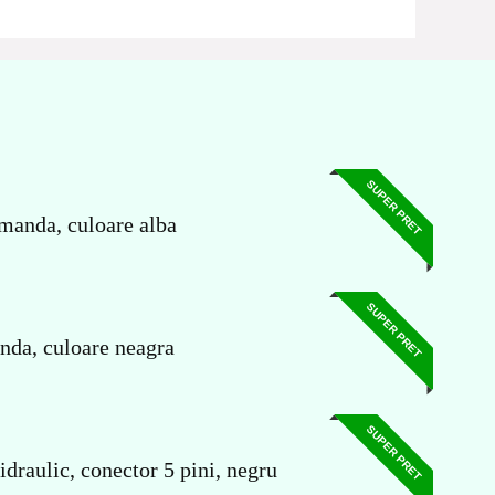
SUPER PRET
manda, culoare alba
SUPER PRET
nda, culoare neagra
SUPER PRET
raulic, conector 5 pini, negru