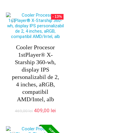
inițial
curent
a
este:
fost:
349,00 lei.
- 13%
365,00 lei.
Cooler Procesor
1stPlayer® X-
Starship 360-wh,
display IPS
personalizabil de 2,
4 inches, aRGB,
compatibil
AMD/Intel, alb
Prețul
Prețul
409,00
lei
469,00
lei
inițial
curent
a
este:
fost:
409,00 lei.