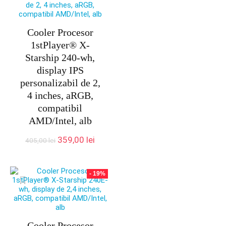
Cooler Procesor
1stPlayer® X-
Starship 240-wh,
display IPS
personalizabil de 2,
4 inches, aRGB,
compatibil
AMD/Intel, alb
Prețul
Prețul
359,00
lei
405,00
lei
inițial
curent
a
este:
fost:
359,00 lei.
- 19%
405,00 lei.
Cooler Procesor