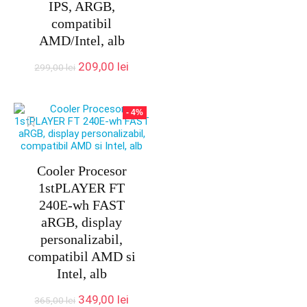
IPS, ARGB,
compatibil
AMD/Intel, alb
Prețul
Prețul
209,00
lei
299,00
lei
inițial
curent
a
este:
fost:
209,00 lei.
- 4%
299,00 lei.
Cooler Procesor
1stPLAYER FT
240E-wh FAST
aRGB, display
personalizabil,
compatibil AMD si
Intel, alb
Prețul
Prețul
349,00
lei
365,00
lei