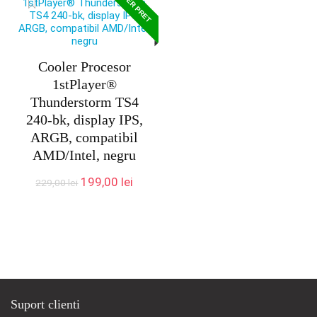
SUPER PRET
469,00 lei.
Cooler Procesor
1stPlayer®
Thunderstorm TS4
240-bk, display IPS,
ARGB, compatibil
AMD/Intel, negru
Prețul
Prețul
199,00
lei
229,00
lei
inițial
curent
a
este:
fost:
199,00 lei.
229,00 lei.
Suport clienti