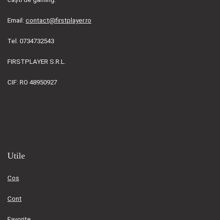
Email:
contact@firstplayer.ro
Tel. 0734732543
FIRSTPLAYER S.R.L.
CIF: RO 48950927
Utile
Cos
Cont
Favorite