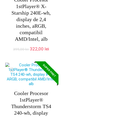
1stPlayer® X-
Starship 240E-wh,
display de 2,4
inches, aRGB,
compatibil
AMD/Intel, alb
Prețul
Prețul
322,00
lei
399,00
lei
inițial
curent
a
este:
fost:
322,00 lei.
SUPER PRET
399,00 lei.
Cooler Procesor
1stPlayer®
Thunderstorm TS4
240-wh, display