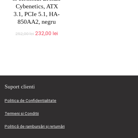
Cybenetics, ATX
3.1, PCIe 5.1, HA-
850AA2, negru
Prețul
Prețul
232,00
lei
252,00
lei
inițial
curent
a
este:
fost:
232,00 lei.
252,00 lei.
Suport clienti
Politica de Confidentialitate
Termeni si Conditii
Politică de rambursări și returnări