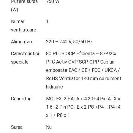
Putere sursa
750 W
(W)
Numar
1
ventilatoare
Alimentare
220 – 240 V, 50/60 Hz
Caracteristici
80 PLUS OCP Eficienta – 87-92%
speciale
PFC Activ OVP SCP OPP Cabluri
embosate EAC / CE / FCC / UKCA /
RoHS Ventilator 140 mm cu rulment
hidraulic
Conectori
MOLEX: 2 SATA x 4 20+4 Pin ATX x
1 6+2 Pin PCI-E x 2 P8-/P4- : P4+4
x 1 / P8 x 1
Sursa
Nu