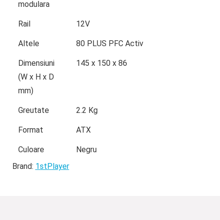
modulara
Rail
12V
Altele
80 PLUS PFC Activ
Dimensiuni
145 x 150 x 86
(W x H x D
mm)
Greutate
2.2 Kg
Format
ATX
Culoare
Negru
Brand:
1stPlayer