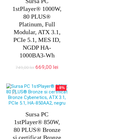
Sursa PC
1stPlayer® 1000W,
80 PLUS®
Platinum, Full
Modular, ATX 3.1,
PCIe 5.1, MES ID,
NGDP HA-
1000BA3-Wh
Prețul
Prețul
669,00
lei
749,00
lei
inițial
curent
a
este:
fost:
669,00 lei.
- 8%
749,00 lei.
Sursa PC
1stPlayer® 850W,
80 PLUS® Bronze
si certificat Bronze