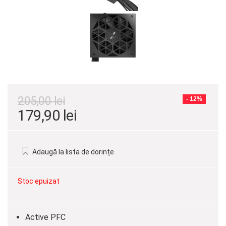
205,00
lei
- 12%
Prețul
Prețul
179,90
lei
inițial
curent
a
este:
Adaugă la lista de dorințe
fost:
179,90 lei.
205,00 lei.
Stoc epuizat
Active PFC