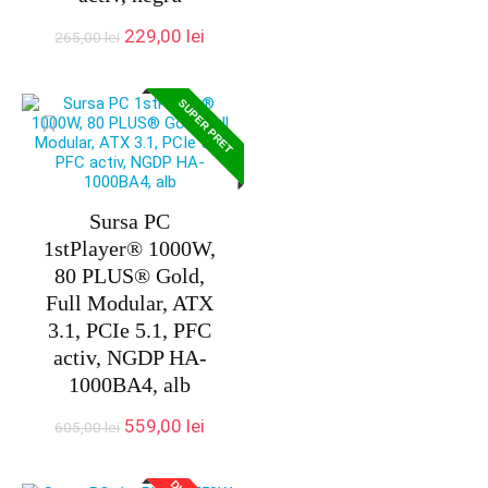
Prețul
Prețul
229,00
lei
265,00
lei
inițial
curent
a
este:
fost:
229,00 lei.
SUPER PRET
265,00 lei.
Sursa PC
1stPlayer® 1000W,
80 PLUS® Gold,
Full Modular, ATX
3.1, PCIe 5.1, PFC
activ, NGDP HA-
1000BA4, alb
Prețul
Prețul
559,00
lei
605,00
lei
inițial
curent
a
este: