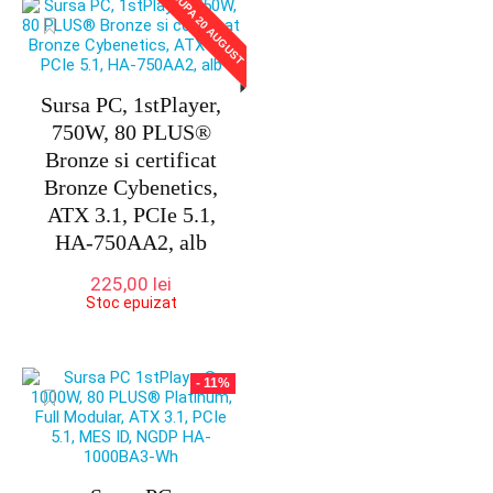
DUPA 20 AUGUST
fost:
559,00 lei.
605,00 lei.
Sursa PC, 1stPlayer,
750W, 80 PLUS®
Bronze si certificat
Bronze Cybenetics,
ATX 3.1, PCIe 5.1,
HA-750AA2, alb
225,00
lei
Stoc epuizat
- 11%