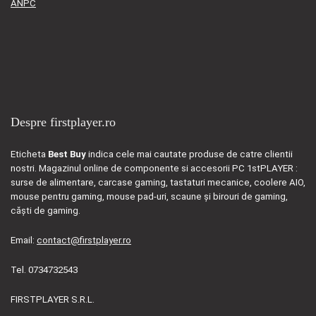
ANPC
Despre firstplayer.ro
Eticheta
Best Buy
indica cele mai cautate produse de catre clientii
nostri. Magazinul online de componente si accesorii PC 1stPLAYER :
surse de alimentare, carcase gaming, tastaturi mecanice, coolere AIO,
mouse pentru gaming, mouse pad-uri, scaune și birouri de gaming,
căști de gaming.
Email:
contact@firstplayer.ro
Tel. 0734732543
FIRSTPLAYER S.R.L.