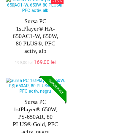
- 15%
Sursa PC
1stPlayer® HA-
650AC1-W, 650W,
80 PLUS®, PFC
activ, alb
Prețul
Prețul
169,00
lei
199,00
lei
inițial
curent
a
este:
fost:
169,00 lei.
SUPER PRET
199,00 lei.
Sursa PC
1stPlayer® 650W,
PS-650AR, 80
PLUS® Gold, PFC
activ, negru